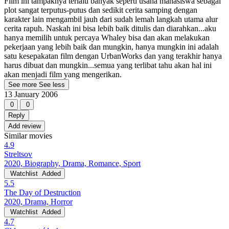
Film ini tampaknya terlalu banyak seperti usaha mahasiswa sebagai
plot sangat terputus-putus dan sedikit cerita samping dengan
karakter lain mengambil jauh dari sudah lemah langkah utama alur
cerita rapuh. Naskah ini bisa lebih baik ditulis dan diarahkan...aku
hanya memilih untuk percaya Whaley bisa dan akan melakukan
pekerjaan yang lebih baik dan mungkin, hanya mungkin ini adalah
satu kesepakatan film dengan UrbanWorks dan yang terakhir hanya
harus dibuat dan mungkin...semua yang terlibat tahu akan hal ini
akan menjadi film yang mengerikan.
See more
See less
13 January 2006
0
0
Reply
Add review
Similar movies
4.9
Streltsov
2020, Biography, Drama, Romance, Sport
Watchlist
Added
5.5
The Day of Destruction
2020, Drama, Horror
Watchlist
Added
4.7