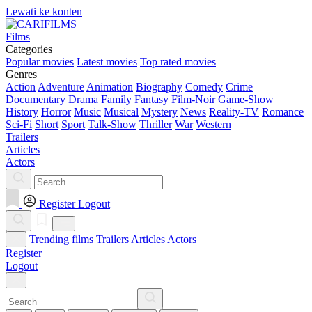
Lewati ke konten
Films
Categories
Popular movies
Latest movies
Top rated movies
Genres
Action
Adventure
Animation
Biography
Comedy
Crime
Documentary
Drama
Family
Fantasy
Film-Noir
Game-Show
History
Horror
Music
Musical
Mystery
News
Reality-TV
Romance
Sci-Fi
Short
Sport
Talk-Show
Thriller
War
Western
Trailers
Articles
Actors
Register
Logout
Trending films
Trailers
Articles
Actors
Register
Logout