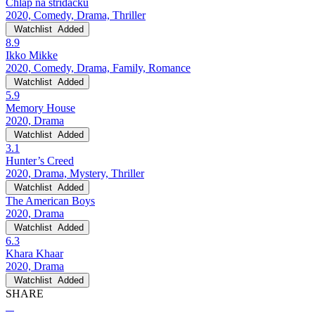
Chlap na strídacku
2020, Comedy, Drama, Thriller
Watchlist
Added
8.9
Ikko Mikke
2020, Comedy, Drama, Family, Romance
Watchlist
Added
5.9
Memory House
2020, Drama
Watchlist
Added
3.1
Hunter’s Creed
2020, Drama, Mystery, Thriller
Watchlist
Added
The American Boys
2020, Drama
Watchlist
Added
6.3
Khara Khaar
2020, Drama
Watchlist
Added
SHARE