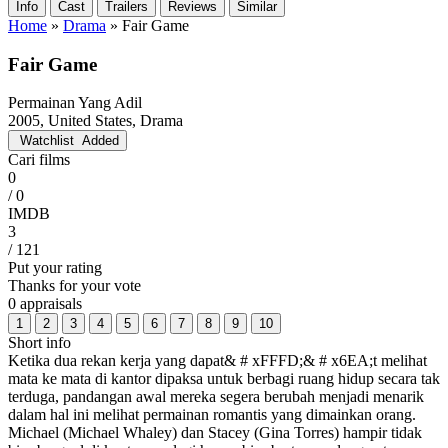
Info
Cast
Trailers
Reviews
Similar
Home
»
Drama
»
Fair Game
Fair Game
Permainan Yang Adil
2005, United States, Drama
Watchlist
Added
Cari films
0
/ 0
IMDB
3
/ 121
Put your rating
Thanks for your vote
0 appraisals
1
2
3
4
5
6
7
8
9
10
Short info
Ketika dua rekan kerja yang dapat& # xFFFD;& # x6EA;t melihat
mata ke mata di kantor dipaksa untuk berbagi ruang hidup secara tak
terduga, pandangan awal mereka segera berubah menjadi menarik
dalam hal ini melihat permainan romantis yang dimainkan orang.
Michael (Michael Whaley) dan Stacey (Gina Torres) hampir tidak