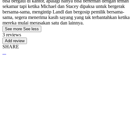
bisa bergaul di kantor, apalagi hanya bisa berteman dengan teman
sekamar tapi ketika Michael dan Stacey dipaksa untuk bergerak
bersama-sama, mengintip Landl dan bergosip pemilik bersama-
sama, segera menerima kasih sayang yang tak terbantahkan ketika
mereka mulai merasakan satu dan lainnya.
See more
See less
3 reviews
Add review
SHARE