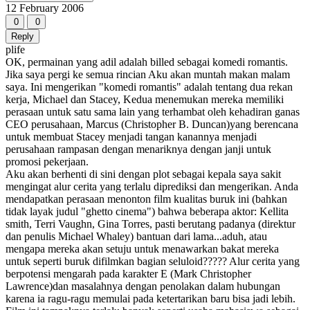
12 February 2006
0
0
Reply
plife
OK, permainan yang adil adalah billed sebagai komedi romantis.
Jika saya pergi ke semua rincian Aku akan muntah makan malam
saya. Ini mengerikan "komedi romantis" adalah tentang dua rekan
kerja, Michael dan Stacey, Kedua menemukan mereka memiliki
perasaan untuk satu sama lain yang terhambat oleh kehadiran ganas
CEO perusahaan, Marcus (Christopher B. Duncan)yang berencana
untuk membuat Stacey menjadi tangan kanannya menjadi
perusahaan rampasan dengan menariknya dengan janji untuk
promosi pekerjaan.
Aku akan berhenti di sini dengan plot sebagai kepala saya sakit
mengingat alur cerita yang terlalu diprediksi dan mengerikan. Anda
mendapatkan perasaan menonton film kualitas buruk ini (bahkan
tidak layak judul "ghetto cinema") bahwa beberapa aktor: Kellita
smith, Terri Vaughn, Gina Torres, pasti berutang padanya (direktur
dan penulis Michael Whaley) bantuan dari lama...aduh, atau
mengapa mereka akan setuju untuk menawarkan bakat mereka
untuk seperti buruk difilmkan bagian seluloid????? Alur cerita yang
berpotensi mengarah pada karakter E (Mark Christopher
Lawrence)dan masalahnya dengan penolakan dalam hubungan
karena ia ragu-ragu memulai pada ketertarikan baru bisa jadi lebih.