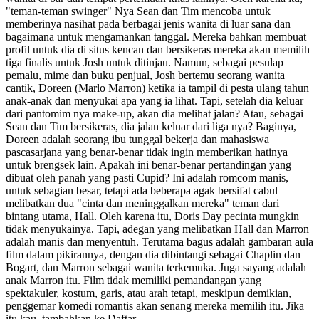
"teman-teman swinger" Nya Sean dan Tim mencoba untuk
memberinya nasihat pada berbagai jenis wanita di luar sana dan
bagaimana untuk mengamankan tanggal. Mereka bahkan membuat
profil untuk dia di situs kencan dan bersikeras mereka akan memilih
tiga finalis untuk Josh untuk ditinjau. Namun, sebagai pesulap
pemalu, mime dan buku penjual, Josh bertemu seorang wanita
cantik, Doreen (Marlo Marron) ketika ia tampil di pesta ulang tahun
anak-anak dan menyukai apa yang ia lihat. Tapi, setelah dia keluar
dari pantomim nya make-up, akan dia melihat jalan? Atau, sebagai
Sean dan Tim bersikeras, dia jalan keluar dari liga nya? Baginya,
Doreen adalah seorang ibu tunggal bekerja dan mahasiswa
pascasarjana yang benar-benar tidak ingin memberikan hatinya
untuk brengsek lain. Apakah ini benar-benar pertandingan yang
dibuat oleh panah yang pasti Cupid? Ini adalah romcom manis,
untuk sebagian besar, tetapi ada beberapa agak bersifat cabul
melibatkan dua "cinta dan meninggalkan mereka" teman dari
bintang utama, Hall. Oleh karena itu, Doris Day pecinta mungkin
tidak menyukainya. Tapi, adegan yang melibatkan Hall dan Marron
adalah manis dan menyentuh. Terutama bagus adalah gambaran aula
film dalam pikirannya, dengan dia dibintangi sebagai Chaplin dan
Bogart, dan Marron sebagai wanita terkemuka. Juga sayang adalah
anak Marron itu. Film tidak memiliki pemandangan yang
spektakuler, kostum, garis, atau arah tetapi, meskipun demikian,
penggemar komedi romantis akan senang mereka memilih itu. Jika
itu kau, tambahkan ke Daftar.