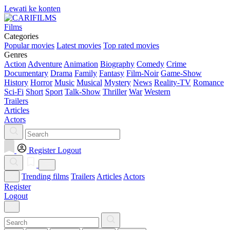
Lewati ke konten
Films
Categories
Popular movies
Latest movies
Top rated movies
Genres
Action
Adventure
Animation
Biography
Comedy
Crime
Documentary
Drama
Family
Fantasy
Film-Noir
Game-Show
History
Horror
Music
Musical
Mystery
News
Reality-TV
Romance
Sci-Fi
Short
Sport
Talk-Show
Thriller
War
Western
Trailers
Articles
Actors
Register
Logout
Trending films
Trailers
Articles
Actors
Register
Logout