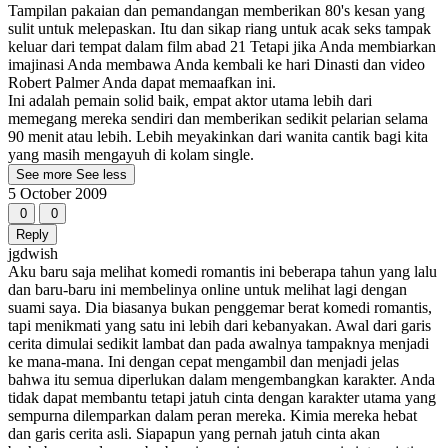
Tampilan pakaian dan pemandangan memberikan 80's kesan yang
sulit untuk melepaskan. Itu dan sikap riang untuk acak seks tampak
keluar dari tempat dalam film abad 21 Tetapi jika Anda membiarkan
imajinasi Anda membawa Anda kembali ke hari Dinasti dan video
Robert Palmer Anda dapat memaafkan ini.
Ini adalah pemain solid baik, empat aktor utama lebih dari
memegang mereka sendiri dan memberikan sedikit pelarian selama
90 menit atau lebih. Lebih meyakinkan dari wanita cantik bagi kita
yang masih mengayuh di kolam single.
See more
See less
5 October 2009
0
0
Reply
jgdwish
Aku baru saja melihat komedi romantis ini beberapa tahun yang lalu
dan baru-baru ini membelinya online untuk melihat lagi dengan
suami saya. Dia biasanya bukan penggemar berat komedi romantis,
tapi menikmati yang satu ini lebih dari kebanyakan. Awal dari garis
cerita dimulai sedikit lambat dan pada awalnya tampaknya menjadi
ke mana-mana. Ini dengan cepat mengambil dan menjadi jelas
bahwa itu semua diperlukan dalam mengembangkan karakter. Anda
tidak dapat membantu tetapi jatuh cinta dengan karakter utama yang
sempurna dilemparkan dalam peran mereka. Kimia mereka hebat
dan garis cerita asli. Siapapun yang pernah jatuh cinta akan