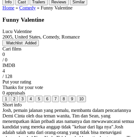
Info
Cast
Trailers
Reviews
Similar
Home
»
Comedy
»
Funny Valentine
Funny Valentine
Lucu Valentine
2005, United States, Comedy, Romance
Watchlist
Added
Cari films
0
/ 0
IMDB
4
/ 128
Put your rating
Thanks for your vote
0 appraisals
1
2
3
4
5
6
7
8
9
10
Short info
Josh, pemain jalanan yang pemalu, membantu dalam pencariannya
Demi Cinta oleh dua teman wanita, Tim dan Sean, yang
menempatkan iklan pribadi atas namanya dan mewawancarai semua
kandidat yang mereka anggap tidak "keluar dari liga nya".Josh
adalah salah satu dari orang-orang yang tidak bisa menavigasi