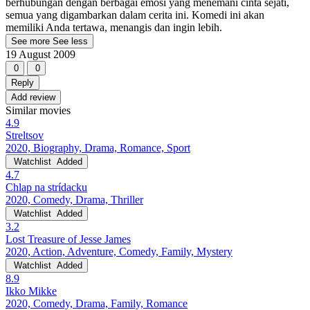
berhubungan dengan berbagai emosi yang menemani cinta sejati,
semua yang digambarkan dalam cerita ini. Komedi ini akan
memiliki Anda tertawa, menangis dan ingin lebih.
See more
See less
19 August 2009
0
0
Reply
Add review
Similar movies
4.9
Streltsov
2020, Biography, Drama, Romance, Sport
Watchlist
Added
4.7
Chlap na strídacku
2020, Comedy, Drama, Thriller
Watchlist
Added
3.2
Lost Treasure of Jesse James
2020, Action, Adventure, Comedy, Family, Mystery
Watchlist
Added
8.9
Ikko Mikke
2020, Comedy, Drama, Family, Romance