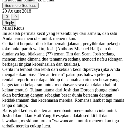
See more
See less
20 August 2018
0
0
Reply
MissTRious
Ini adalah permata kecil yang tersembunyi dari asmara, dan satu
Anda harus mencoba untuk menemukan.
Cerita ini berputar di sekitar pemain jalanan, penyihir dan pekerja
toko buku paruh waktu, Josh (Anthony Michael Hall) dan dua
dunianya lagi bijaksana (??) teman Tim dan Sean. Josh sedang
mencari cinta dimana dua temannya sedang mencari nafsu (dengan
berbagai tingkat keberhasilan dan kualitas).
Cerita ini lembut dan lebih dari sebuah kecil dipercaya (jika Anda
mengabaikan biasa "teman-teman" palsu pas bahwa pekerja
rendahan/performer dapat hidup di sebuah apartemen besar yang
bagus tanpa kelaparan untuk membayar sewa dan dalam hal ini
keluar teratur). Tujuan utama dari Josh dan Doreen (bunga cinta)
akan berdering dengan sebagian besar dunia bersama dengan
ketidakamanan dan kecemasan mereka. Romansa lambat tapi manis
tanpa ditutupi.
Baris plot kedua, dua teman membantu menemukan cinta untuk
Josh dalam iklan Hati Yang Kesepian adalah sedikit hit dan
lewatkan, meskipun urutan "wawancara" untuk menemukan tiga
terbaik mereka cukup lucu.