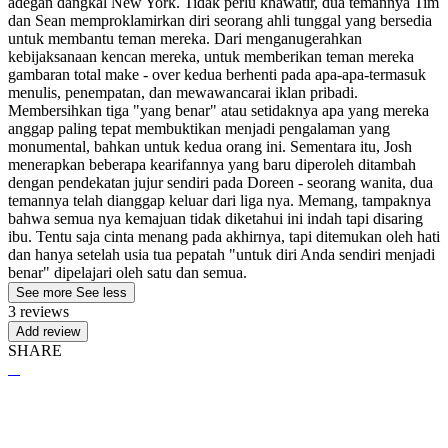
adegan dangkal New York. Tidak perlu khawatir, dua temannya Tim
dan Sean memproklamirkan diri seorang ahli tunggal yang bersedia
untuk membantu teman mereka. Dari menganugerahkan
kebijaksanaan kencan mereka, untuk memberikan teman mereka
gambaran total make - over kedua berhenti pada apa-apa-termasuk
menulis, penempatan, dan mewawancarai iklan pribadi.
Membersihkan tiga "yang benar" atau setidaknya apa yang mereka
anggap paling tepat membuktikan menjadi pengalaman yang
monumental, bahkan untuk kedua orang ini. Sementara itu, Josh
menerapkan beberapa kearifannya yang baru diperoleh ditambah
dengan pendekatan jujur sendiri pada Doreen - seorang wanita, dua
temannya telah dianggap keluar dari liga nya. Memang, tampaknya
bahwa semua nya kemajuan tidak diketahui ini indah tapi disaring
ibu. Tentu saja cinta menang pada akhirnya, tapi ditemukan oleh hati
dan hanya setelah usia tua pepatah "untuk diri Anda sendiri menjadi
benar" dipelajari oleh satu dan semua.
See more
See less
3 reviews
Add review
SHARE