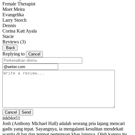
Female Therapist
Moet Meira
Evangelika
Larry Storch
Dennis
Corina Katt Ayala
Stacie
Reviews
(3)
Back
Replying to
Cancel
Cancel
inkblot11
Josh (Anthony Michael Hall) adalah seorang pria lajang mencari
gadis yang tepat. Sayangnya, ia mengalami kesulitan mendekati
wanita di bar dan tempat pertemuan khas lainnya. Oleh karena itu,