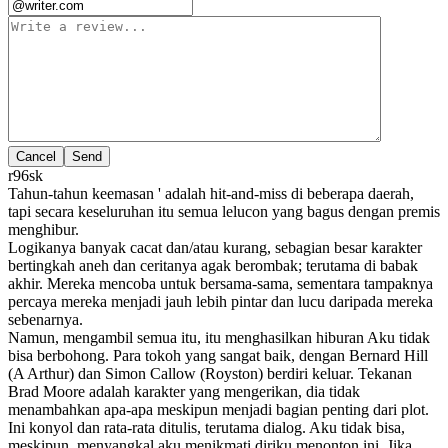
Cancel
r96sk
Tahun-tahun keemasan ' adalah hit-and-miss di beberapa daerah,
tapi secara keseluruhan itu semua lelucon yang bagus dengan premis
menghibur.
Logikanya banyak cacat dan/atau kurang, sebagian besar karakter
bertingkah aneh dan ceritanya agak berombak; terutama di babak
akhir. Mereka mencoba untuk bersama-sama, sementara tampaknya
percaya mereka menjadi jauh lebih pintar dan lucu daripada mereka
sebenarnya.
Namun, mengambil semua itu, itu menghasilkan hiburan Aku tidak
bisa berbohong. Para tokoh yang sangat baik, dengan Bernard Hill
(A Arthur) dan Simon Callow (Royston) berdiri keluar. Tekanan
Brad Moore adalah karakter yang mengerikan, dia tidak
menambahkan apa-apa meskipun menjadi bagian penting dari plot.
Ini konyol dan rata-rata ditulis, terutama dialog. Aku tidak bisa,
meskipun, menyangkal aku menikmati diriku menonton ini. Jika