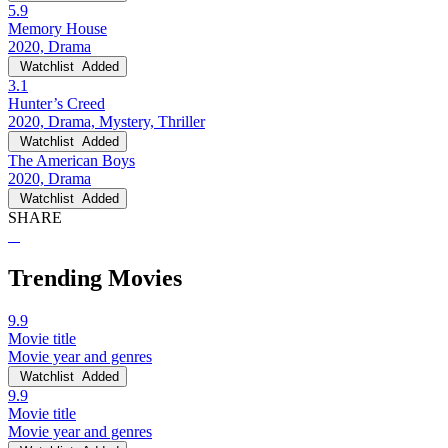
5.9
Memory House
2020, Drama
Watchlist
Added
3.1
Hunter’s Creed
2020, Drama, Mystery, Thriller
Watchlist
Added
The American Boys
2020, Drama
Watchlist
Added
SHARE
Trending Movies
9.9
Movie title
Movie year and genres
Watchlist
Added
9.9
Movie title
Movie year and genres