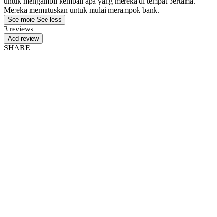
untuk mengambil kembali apa yang mereka di tempat pertama.
Mereka memutuskan untuk mulai merampok bank.
See more
See less
3 reviews
Add review
SHARE