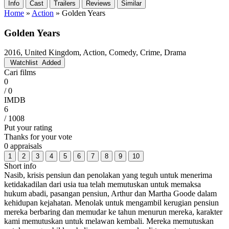
Info
Cast
Trailers
Reviews
Similar
Home
»
Action
»
Golden Years
Golden Years
2016, United Kingdom, Action, Comedy, Crime, Drama
Watchlist
Added
Cari films
0
/ 0
IMDB
6
/ 1008
Put your rating
Thanks for your vote
0 appraisals
1
2
3
4
5
6
7
8
9
10
Short info
Nasib, krisis pensiun dan penolakan yang teguh untuk menerima
ketidakadilan dari usia tua telah memutuskan untuk memaksa
hukum abadi, pasangan pensiun, Arthur dan Martha Goode dalam
kehidupan kejahatan. Menolak untuk mengambil kerugian pensiun
mereka berbaring dan memudar ke tahun menurun mereka, karakter
kami memutuskan untuk melawan kembali. Mereka memutuskan