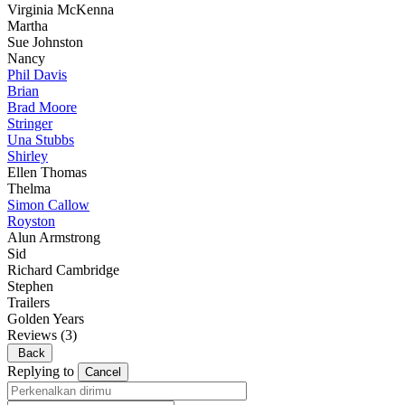
Virginia McKenna
Martha
Sue Johnston
Nancy
Phil Davis
Brian
Brad Moore
Stringer
Una Stubbs
Shirley
Ellen Thomas
Thelma
Simon Callow
Royston
Alun Armstrong
Sid
Richard Cambridge
Stephen
Trailers
Golden Years
Reviews
(3)
Back
Replying to
Cancel