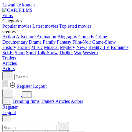
Lewati ke konten
Films
Categories
Popular movies
Latest movies
Top rated movies
Genres
Action
Adventure
Animation
Biography
Comedy
Crime
Documentary
Drama
Family
Fantasy
Film-Noir
Game-Show
History
Horror
Music
Musical
Mystery
News
Reality-TV
Romance
Sci-Fi
Short
Sport
Talk-Show
Thriller
War
Western
Trailers
Articles
Actors
Register
Logout
Trending films
Trailers
Articles
Actors
Register
Logout