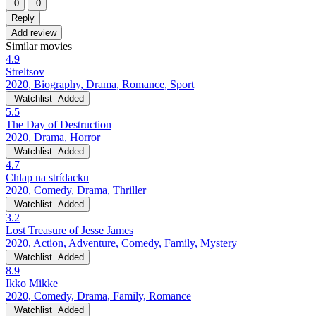
0
0
Reply
Add review
Similar movies
4.9
Streltsov
2020, Biography, Drama, Romance, Sport
Watchlist
Added
5.5
The Day of Destruction
2020, Drama, Horror
Watchlist
Added
4.7
Chlap na strídacku
2020, Comedy, Drama, Thriller
Watchlist
Added
3.2
Lost Treasure of Jesse James
2020, Action, Adventure, Comedy, Family, Mystery
Watchlist
Added
8.9
Ikko Mikke
2020, Comedy, Drama, Family, Romance
Watchlist
Added