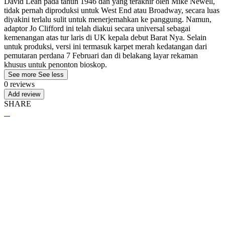
David Lean pada tahun 1946 dan yang terakhir oleh Mike Newell,
tidak pernah diproduksi untuk West End atau Broadway, secara luas
diyakini terlalu sulit untuk menerjemahkan ke panggung. Namun,
adaptor Jo Clifford ini telah diakui secara universal sebagai
kemenangan atas tur laris di UK kepala debut Barat Nya. Selain
untuk produksi, versi ini termasuk karpet merah kedatangan dari
pemutaran perdana 7 Februari dan di belakang layar rekaman
khusus untuk penonton bioskop.
See more
See less
0 reviews
Add review
SHARE