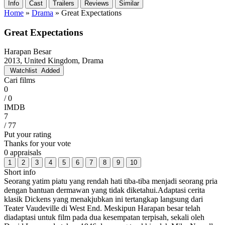
Info
Cast
Trailers
Reviews
Similar
Home
»
Drama
»
Great Expectations
Great Expectations
Harapan Besar
2013, United Kingdom, Drama
Watchlist
Added
Cari films
0
/ 0
IMDB
7
/ 77
Put your rating
Thanks for your vote
0 appraisals
1
2
3
4
5
6
7
8
9
10
Short info
Seorang yatim piatu yang rendah hati tiba-tiba menjadi seorang pria
dengan bantuan dermawan yang tidak diketahui.Adaptasi cerita
klasik Dickens yang menakjubkan ini tertangkap langsung dari
Teater Vaudeville di West End. Meskipun Harapan besar telah
diadaptasi untuk film pada dua kesempatan terpisah, sekali oleh