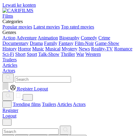
Lewati ke konten
Films
Categories
Popular movies
Latest movies
Top rated movies
Genres
Action
Adventure
Animation
Biography
Comedy
Crime
Documentary
Drama
Family
Fantasy
Film-Noir
Game-Show
History
Horror
Music
Musical
Mystery
News
Reality-TV
Romance
Sci-Fi
Short
Sport
Talk-Show
Thriller
War
Western
Trailers
Articles
Actors
Register
Logout
Trending films
Trailers
Articles
Actors
Register
Logout