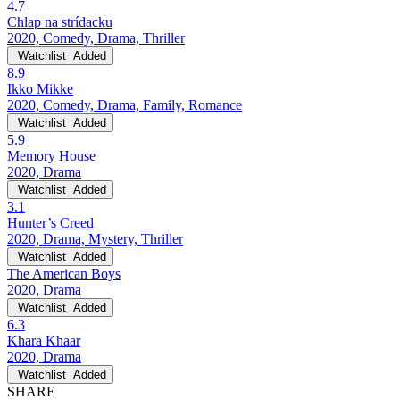
4.7
Chlap na strídacku
2020, Comedy, Drama, Thriller
Watchlist
Added
8.9
Ikko Mikke
2020, Comedy, Drama, Family, Romance
Watchlist
Added
5.9
Memory House
2020, Drama
Watchlist
Added
3.1
Hunter’s Creed
2020, Drama, Mystery, Thriller
Watchlist
Added
The American Boys
2020, Drama
Watchlist
Added
6.3
Khara Khaar
2020, Drama
Watchlist
Added
SHARE