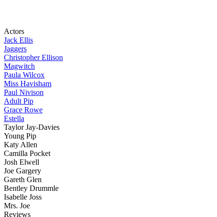
Actors
Jack Ellis
Jaggers
Christopher Ellison
Magwitch
Paula Wilcox
Miss Havisham
Paul Nivison
Adult Pip
Grace Rowe
Estella
Taylor Jay-Davies
Young Pip
Katy Allen
Camilla Pocket
Josh Elwell
Joe Gargery
Gareth Glen
Bentley Drummle
Isabelle Joss
Mrs. Joe
Reviews