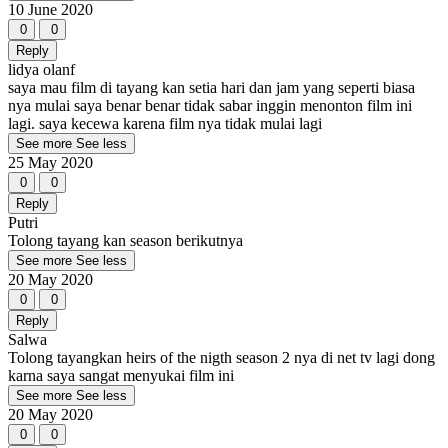
10 June 2020
0
0
Reply
lidya olanf
saya mau film di tayang kan setia hari dan jam yang seperti biasa
nya mulai saya benar benar tidak sabar inggin menonton film ini
lagi. saya kecewa karena film nya tidak mulai lagi
See more
See less
25 May 2020
0
0
Reply
Putri
Tolong tayang kan season berikutnya
See more
See less
20 May 2020
0
0
Reply
Salwa
Tolong tayangkan heirs of the nigth season 2 nya di net tv lagi dong
karna saya sangat menyukai film ini
See more
See less
20 May 2020
0
0