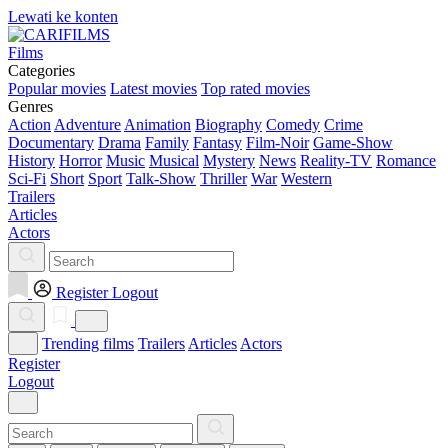
Lewati ke konten
Films
Categories
Popular movies
Latest movies
Top rated movies
Genres
Action
Adventure
Animation
Biography
Comedy
Crime
Documentary
Drama
Family
Fantasy
Film-Noir
Game-Show
History
Horror
Music
Musical
Mystery
News
Reality-TV
Romance
Sci-Fi
Short
Sport
Talk-Show
Thriller
War
Western
Trailers
Articles
Actors
Register
Logout
Trending films
Trailers
Articles
Actors
Register
Logout