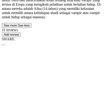
tahun 1889 dan menceritakan kisah tentang lima klan vampir yang
tersisa di Eropa yang mengikuti pelatihan untuk bertahan hidup. Di
antara mereka adalah Alisa (14 tahun) yang memiliki kekuatan
untuk memilih antara kehidupan abadi sebagai vampir atau vampir
untuk hidup sebagai manusia.
See more
See less
11 reviews
Add review
SHARE