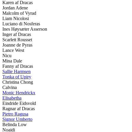
Karen af Dracas
Jordan Adene
Malcolm of Vyrad
Liam Nicolosi
Luciano di Nosferas
Ines Høysæter Asserson
Inger af Dracas
Scarlett Rousset
Joanne de Pyras
Lance West
Nicu
Mina Dale
Fanny af Dracas
Sallie Harmsen
Tonka of Upiry
Christina Chong
Calvina
Monic Hendrickx
Elisabetha
Eindride Eidsvold
Ragnar af Dracas
Pietro Ragusa
Signor Umberto
Belinda Low
Noaidi