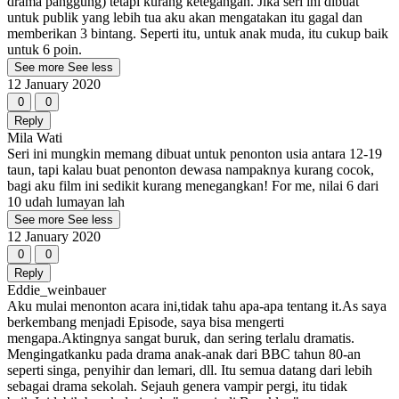
drama panggung) tetapi kurang ketegangan. Jika seri ini dibuat
untuk publik yang lebih tua aku akan mengatakan itu gagal dan
memberikan 3 bintang. Seperti itu, untuk anak muda, itu cukup baik
untuk 6 poin.
See more
See less
12 January 2020
0
0
Reply
Mila Wati
Seri ini mungkin memang dibuat untuk penonton usia antara 12-19
taun, tapi kalau buat penonton dewasa nampaknya kurang cocok,
bagi aku film ini sedikit kurang menegangkan! For me, nilai 6 dari
10 udah lumayan lah
See more
See less
12 January 2020
0
0
Reply
Eddie_weinbauer
Aku mulai menonton acara ini,tidak tahu apa-apa tentang it.As saya
berkembang menjadi Episode, saya bisa mengerti
mengapa.Aktingnya sangat buruk, dan sering terlalu dramatis.
Mengingatkanku pada drama anak-anak dari BBC tahun 80-an
seperti singa, penyihir dan lemari, dll. Itu semua datang dari lebih
sebagai drama sekolah. Sejauh genera vampir pergi, itu tidak