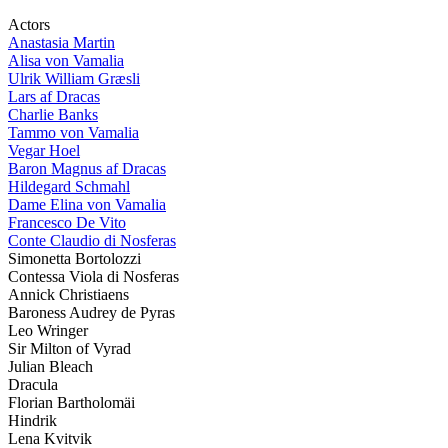
Actors
Anastasia Martin
Alisa von Vamalia
Ulrik William Græsli
Lars af Dracas
Charlie Banks
Tammo von Vamalia
Vegar Hoel
Baron Magnus af Dracas
Hildegard Schmahl
Dame Elina von Vamalia
Francesco De Vito
Conte Claudio di Nosferas
Simonetta Bortolozzi
Contessa Viola di Nosferas
Annick Christiaens
Baroness Audrey de Pyras
Leo Wringer
Sir Milton of Vyrad
Julian Bleach
Dracula
Florian Bartholomäi
Hindrik
Lena Kvitvik