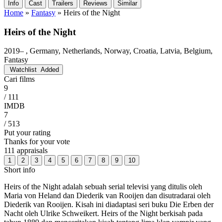
Info
Cast
Trailers
Reviews
Similar
Home
»
Fantasy
»
Heirs of the Night
Heirs of the Night
2019– , Germany, Netherlands, Norway, Croatia, Latvia, Belgium,
Fantasy
Watchlist
Added
Cari films
9
/ 111
IMDB
7
/ 513
Put your rating
Thanks for your vote
111 appraisals
1
2
3
4
5
6
7
8
9
10
Short info
Heirs of the Night adalah sebuah serial televisi yang ditulis oleh
Maria von Heland dan Diederik van Rooijen dan disutradarai oleh
Diederik van Rooijen. Kisah ini diadaptasi seri buku Die Erben der
Nacht oleh Ulrike Schweikert. Heirs of the Night berkisah pada