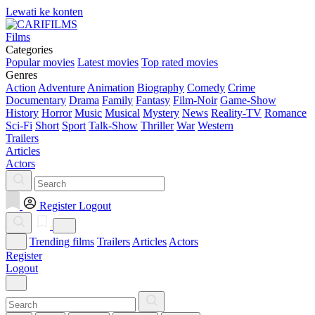
Lewati ke konten
Films
Categories
Popular movies
Latest movies
Top rated movies
Genres
Action
Adventure
Animation
Biography
Comedy
Crime
Documentary
Drama
Family
Fantasy
Film-Noir
Game-Show
History
Horror
Music
Musical
Mystery
News
Reality-TV
Romance
Sci-Fi
Short
Sport
Talk-Show
Thriller
War
Western
Trailers
Articles
Actors
Register
Logout
Trending films
Trailers
Articles
Actors
Register
Logout