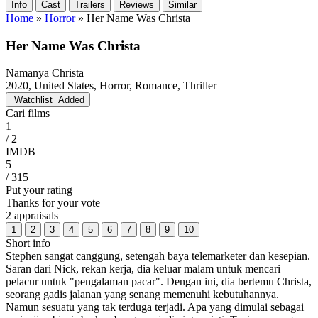
Info
Cast
Trailers
Reviews
Similar
Home
»
Horror
»
Her Name Was Christa
Her Name Was Christa
Namanya Christa
2020, United States, Horror, Romance, Thriller
Watchlist
Added
Cari films
1
/ 2
IMDB
5
/ 315
Put your rating
Thanks for your vote
2 appraisals
1
2
3
4
5
6
7
8
9
10
Short info
Stephen sangat canggung, setengah baya telemarketer dan kesepian.
Saran dari Nick, rekan kerja, dia keluar malam untuk mencari
pelacur untuk "pengalaman pacar". Dengan ini, dia bertemu Christa,
seorang gadis jalanan yang senang memenuhi kebutuhannya.
Namun sesuatu yang tak terduga terjadi. Apa yang dimulai sebagai