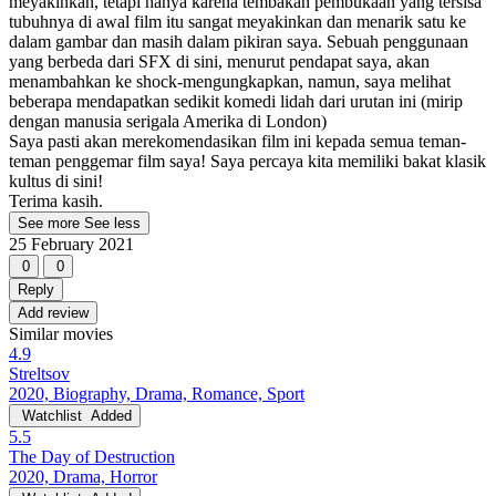
meyakinkan, tetapi hanya karena tembakan pembukaan yang tersisa
tubuhnya di awal film itu sangat meyakinkan dan menarik satu ke
dalam gambar dan masih dalam pikiran saya. Sebuah penggunaan
yang berbeda dari SFX di sini, menurut pendapat saya, akan
menambahkan ke shock-mengungkapkan, namun, saya melihat
beberapa mendapatkan sedikit komedi lidah dari urutan ini (mirip
dengan manusia serigala Amerika di London)
Saya pasti akan merekomendasikan film ini kepada semua teman-
teman penggemar film saya! Saya percaya kita memiliki bakat klasik
kultus di sini!
Terima kasih.
See more
See less
25 February 2021
0
0
Reply
Add review
Similar movies
4.9
Streltsov
2020, Biography, Drama, Romance, Sport
Watchlist
Added
5.5
The Day of Destruction
2020, Drama, Horror