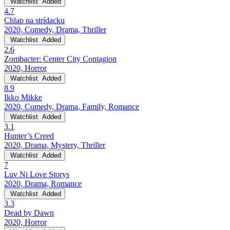
Watchlist
Added
4.7
Chlap na strídacku
2020, Comedy, Drama, Thriller
Watchlist
Added
2.6
Zombacter: Center City Contagion
2020, Horror
Watchlist
Added
8.9
Ikko Mikke
2020, Comedy, Drama, Family, Romance
Watchlist
Added
3.1
Hunter’s Creed
2020, Drama, Mystery, Thriller
Watchlist
Added
7
Luv Ni Love Storys
2020, Drama, Romance
Watchlist
Added
3.3
Dead by Dawn
2020, Horror