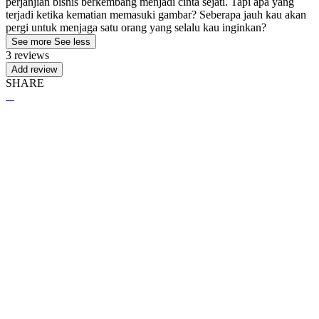
perjanjian bisnis berkembang menjadi cinta sejati. Tapi apa yang
terjadi ketika kematian memasuki gambar? Seberapa jauh kau akan
pergi untuk menjaga satu orang yang selalu kau inginkan?
See more
See less
3 reviews
Add review
SHARE