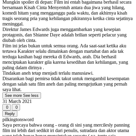
Mungkin spoiler di depan: Film ini entah bagaimana berhasil secara
bersamaan Kisah Cinta Menyentuh antara dua jiwa yang hilang,
komedi hitam yang mengganggu pada waktu, dan akhirnya kisah
tragis seorang pria yang kehilangan pikirannya ketika cinta sejatinya
meninggal.
Direktur James Edwards juga menggambarkan yang kesepian
protagonis, dan Shianne Daye adalah brilian seperti pelacur yang
diubah oleh cinta.
Film ini jelas bukan untuk semua orang. Ada saat-saat ketika aku
tertawa Karakter selalu dimainkan dengan martabat dan ada tak
terduga kasihan bagi mereka di Edwards, arah. Dia berhasil
menciptakan karakter gila karena kesedihan dan kehilangan, yang
paling dalam dirinya .
Tindakan aneh tetap menjadi terlalu manusiawi.
Disarankan bagi pemirsa tidak takut untuk mengambil kesempatan
dengan salah satu film aneh dan paling mengejutkan yang pernah
saya lihat.
See more
See less
31 March 2021
0
0
Reply
pilkingtonsword
Saya percaya bahwa orang - orang di sini yang mercilesly panning
film ini lebih dari sedikit iri dari penulis, sutradara dan aktor utama
yang telah benar-benar menciptakan sesuatu ( ya, tentu saja,