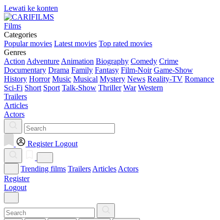
Lewati ke konten
Films
Categories
Popular movies
Latest movies
Top rated movies
Genres
Action
Adventure
Animation
Biography
Comedy
Crime
Documentary
Drama
Family
Fantasy
Film-Noir
Game-Show
History
Horror
Music
Musical
Mystery
News
Reality-TV
Romance
Sci-Fi
Short
Sport
Talk-Show
Thriller
War
Western
Trailers
Articles
Actors
Register
Logout
Trending films
Trailers
Articles
Actors
Register
Logout