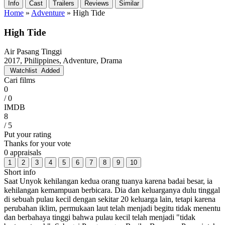
Info
Cast
Trailers
Reviews
Similar
Home
»
Adventure
»
High Tide
High Tide
Air Pasang Tinggi
2017, Philippines, Adventure, Drama
Watchlist
Added
Cari films
0
/ 0
IMDB
8
/ 5
Put your rating
Thanks for your vote
0 appraisals
1
2
3
4
5
6
7
8
9
10
Short info
Saat Unyok kehilangan kedua orang tuanya karena badai besar, ia
kehilangan kemampuan berbicara. Dia dan keluarganya dulu tinggal
di sebuah pulau kecil dengan sekitar 20 keluarga lain, tetapi karena
perubahan iklim, permukaan laut telah menjadi begitu tidak menentu
dan berbahaya tinggi bahwa pulau kecil telah menjadi "tidak