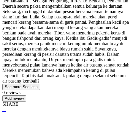
bertuan-tanah". Sebagai Pengurangan Resiko Bencana, Pemerintah
Daerah secara paksa mengembalikan semua keluarga ke daratan.
Sekarang, dia tinggal di daratan pesisir bersama teman-temannya
siang hari dan Laila. Setiap pasang-rendah mereka akan pergi
mencari kerang bersama-sama di garis pantai. Penghasilan kecil apa
yang mereka dapatkan dari menjual kerang yang akan mereka
berikan pada ayah mereka, Tibor, yang menerima pekerja keras di
bangus fishpond dari orang kaya. Ketika ibu Gadis-gadis ' menjadi
sakit serius, mereka panik mencari kerang untuk membantu ayah
mereka dengan meningkatnya biaya rumah sakit. Sayangnya,
persediaan kerang di pesisir daratan utama sudah habis. Dalam
upaya untuk membantu, Unyok memimpin para gadis untuk
menyeberangi pulau lamanya hanya ketika air pasang sangat rendah.
Mereka menemukan bahwa ada kelimpahan kerang di pulau
terpencil. Tapi bisakah anak-anak pulang dengan selamat sebelum
air pasang kembali?
See more
See less
0 reviews
Add review
SHARE