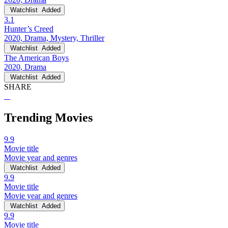
Watchlist
Added
3.1
Hunter’s Creed
2020, Drama, Mystery, Thriller
Watchlist
Added
The American Boys
2020, Drama
Watchlist
Added
SHARE
Trending Movies
9.9
Movie title
Movie year and genres
Watchlist
Added
9.9
Movie title
Movie year and genres
Watchlist
Added
9.9
Movie title