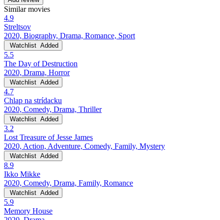
Similar movies
4.9
Streltsov
2020, Biography, Drama, Romance, Sport
Watchlist
Added
5.5
The Day of Destruction
2020, Drama, Horror
Watchlist
Added
4.7
Chlap na strídacku
2020, Comedy, Drama, Thriller
Watchlist
Added
3.2
Lost Treasure of Jesse James
2020, Action, Adventure, Comedy, Family, Mystery
Watchlist
Added
8.9
Ikko Mikke
2020, Comedy, Drama, Family, Romance
Watchlist
Added
5.9
Memory House
2020, Drama