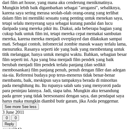
dari film art house, yang mana aku cenderung menikmatinya.
Mungkin lebih baik digambarkan sebagai "arogansi", sebaliknya,
karena saya sering merasa seolah-olah orang-orang yang terlibat
dalam film ini memiliki sesuatu yang penting untuk menekan saya,
tetapi selalu menyerang saya sebagai kurang pandai dan lucu
daripada yang mereka pikir itu. Diakui, ada beberapa bagian yang
cukup baik untuk film ini, tetapi mereka cepat memakai sambutan
mereka, karena mereka menjadi overplayed dan dilakukan sampai
mati. Sebagai contoh, infomercial zombie masuk waaay terlalu lama,
menurutku. Rasanya seperti ide yang baik yang membentang untuk
titik melanggar, hanya untuk mengisi waktu. Bahkan, sebagian besar
film seperti ini. Apa yang bisa menjadi film pendek yang baik
berubah menjadi film pendek terlalu panjang (dan sedikit
membosankan) film panjang penuh, penuh dengan filler dan adegan
sia-sia. Referensi budaya pop terus-menerus tidak benar-benar
membantu, baik, meskipun saya tampaknya berada di minoritas
pada menghitung itu. Itu rupanya salah satu yang menyoroti pada
para peninjau lainnya. Jadi, siapa tahu. Mungkin aku tersandung
pada genre yang tidak beresonansi dengan saya, dan pendapat saya
harus maka mungkin diambil butir garam, jika Anda penggemar.
See more
See less
3 June 2011
0
0
Reply