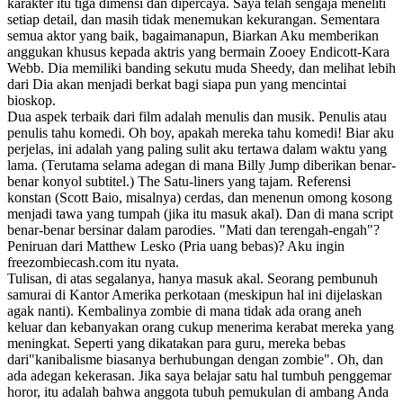
karakter itu tiga dimensi dan dipercaya. Saya telah sengaja meneliti
setiap detail, dan masih tidak menemukan kekurangan. Sementara
semua aktor yang baik, bagaimanapun, Biarkan Aku memberikan
anggukan khusus kepada aktris yang bermain Zooey Endicott-Kara
Webb. Dia memiliki banding sekutu muda Sheedy, dan melihat lebih
dari Dia akan menjadi berkat bagi siapa pun yang mencintai
bioskop.
Dua aspek terbaik dari film adalah menulis dan musik. Penulis atau
penulis tahu komedi. Oh boy, apakah mereka tahu komedi! Biar aku
perjelas, ini adalah yang paling sulit aku tertawa dalam waktu yang
lama. (Terutama selama adegan di mana Billy Jump diberikan benar-
benar konyol subtitel.) The Satu-liners yang tajam. Referensi
konstan (Scott Baio, misalnya) cerdas, dan menenun omong kosong
menjadi tawa yang tumpah (jika itu masuk akal). Dan di mana script
benar-benar bersinar dalam parodies. "Mati dan terengah-engah"?
Peniruan dari Matthew Lesko (Pria uang bebas)? Aku ingin
freezombiecash.com itu nyata.
Tulisan, di atas segalanya, hanya masuk akal. Seorang pembunuh
samurai di Kantor Amerika perkotaan (meskipun hal ini dijelaskan
agak nanti). Kembalinya zombie di mana tidak ada orang aneh
keluar dan kebanyakan orang cukup menerima kerabat mereka yang
meningkat. Seperti yang dikatakan para guru, mereka bebas
dari"kanibalisme biasanya berhubungan dengan zombie". Oh, dan
ada adegan kekerasan. Jika saya belajar satu hal tumbuh penggemar
horor, itu adalah bahwa anggota tubuh pemukulan di ambang Anda