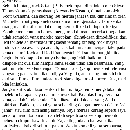
gavin6942
Sebuah bintang rock 80-an (Billy melompat, dimainkan oleh Steve
Thomas), antek perusahaan (Alexander Keaton, dimainkan oleh
Scott Graham), dan seorang ibu mertua jahat (Vida, dimainkan oleh
Michelle Trout yang aneh) semua mati mengenaskan. Tapi ketika
orang mati tiba-tiba mulai datang kembali ke kehidupan, ketiga
Zombie menemukan bahwa mengambil di mana mereka tinggalkan
tidak semudah yang mereka harapkan. (Ringkasan dimodifikasi dari
IMDb) setelah membaca ringkasan tentang bintang rock mayat
hidup, reaksi awal saya adalah, "apakah ini akan menjadi take pada
tema dalam 'Rock and Roll Frankenstein'?"Dan itu mungkin tidak
begitu buruk, tapi aku punya berita yang lebih baik untuk
dilaporkan: dua film hampir sama sekali tidak ada kesamaan. Yang
satu ini lebih sejalan dengan "Spinal Tap" (yang mendapat referensi
langsung pada satu titik). Jadi, ya Virginia, ada ruang untuk lebih
dari satu film di film undead rock star subgenre of horror. Tapi, mari
kita lanjutkan.
Jangan kritik aku bisa berikan film ini. Saya harus mengatakan itu
melebihi harapan saya dalam banyak hal. Kualitas film, pertama-
tama, adalah" independen " kualitas-tapi tidak apa yang Anda
pikirkan. Bahkan, visual yang sebanding dengan mereka dalam "ed
jahat" atau film-film asing lainnya. Saya merasa kurang seperti saya
sedang menonton amatir dan lebih seperti saya sedang menonton
beberapa impor bawah tanah. Ya, akting adalah bahwa baik-
profesional baik di seluruh papan. Waktu komedi yang sempurna,