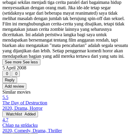
sebagai sekilas menjadi tiga cerita paralel dari bagaimana hidup
menyesuaikan dengan orang mati. Jika ide-ide tetap segar
(setidaknya segar dari beberapa mayat reanimated) saya tidak
melihat masalah dengan jumlah tak berujung spin-off dan sekuel.
Film ini menghubungkan cerita-cerita yang disajikan, tetapi tidak
mengatakan jutaan cerita zombie lainnya yang seharusnya
diceritakan. Ini adalah peristiwa langka bagi saya untuk
mendapatkan bersemangat tentang film anggaran rendah, tapi
biarkan aku mengatakan "mata pencaharian" adalah segala sesuatu
yang dijanjikan dan lebih. Setiap penggemar komedi horor akan
mendapatkan bagian yang adil mereka tertawa dari yang satu ini.
See more
See less
5 April 2008
0
0
Reply
Add review
Similar movies
5.5
The Day of Destruction
2020, Drama, Horror
Watchlist
Added
4.7
Chlap na strídacku
2020, Comedy, Drama, Thriller