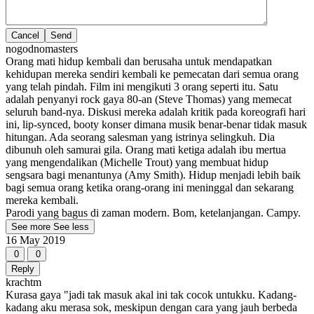
Cancel
nogodnomasters
Orang mati hidup kembali dan berusaha untuk mendapatkan
kehidupan mereka sendiri kembali ke pemecatan dari semua orang
yang telah pindah. Film ini mengikuti 3 orang seperti itu. Satu
adalah penyanyi rock gaya 80-an (Steve Thomas) yang memecat
seluruh band-nya. Diskusi mereka adalah kritik pada koreografi hari
ini, lip-synced, booty konser dimana musik benar-benar tidak masuk
hitungan. Ada seorang salesman yang istrinya selingkuh. Dia
dibunuh oleh samurai gila. Orang mati ketiga adalah ibu mertua
yang mengendalikan (Michelle Trout) yang membuat hidup
sengsara bagi menantunya (Amy Smith). Hidup menjadi lebih baik
bagi semua orang ketika orang-orang ini meninggal dan sekarang
mereka kembali.
Parodi yang bagus di zaman modern. Bom, ketelanjangan. Campy.
See more
See less
16 May 2019
0
0
Reply
krachtm
Kurasa gaya "jadi tak masuk akal ini tak cocok untukku. Kadang-
kadang aku merasa sok, meskipun dengan cara yang jauh berbeda