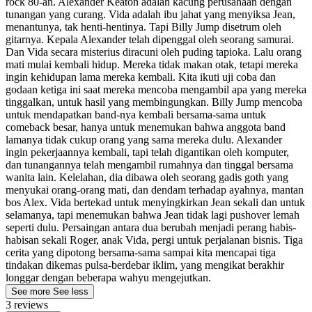
rock 80-an. Alexander Keaton adalah kacung perusahaan dengan
tunangan yang curang. Vida adalah ibu jahat yang menyiksa Jean,
menantunya, tak henti-hentinya. Tapi Billy Jump disetrum oleh
gitarnya. Kepala Alexander telah dipenggal oleh seorang samurai.
Dan Vida secara misterius diracuni oleh puding tapioka. Lalu orang
mati mulai kembali hidup. Mereka tidak makan otak, tetapi mereka
ingin kehidupan lama mereka kembali. Kita ikuti uji coba dan
godaan ketiga ini saat mereka mencoba mengambil apa yang mereka
tinggalkan, untuk hasil yang membingungkan. Billy Jump mencoba
untuk mendapatkan band-nya kembali bersama-sama untuk
comeback besar, hanya untuk menemukan bahwa anggota band
lamanya tidak cukup orang yang sama mereka dulu. Alexander
ingin pekerjaannya kembali, tapi telah digantikan oleh komputer,
dan tunangannya telah mengambil rumahnya dan tinggal bersama
wanita lain. Kelelahan, dia dibawa oleh seorang gadis goth yang
menyukai orang-orang mati, dan dendam terhadap ayahnya, mantan
bos Alex. Vida bertekad untuk menyingkirkan Jean sekali dan untuk
selamanya, tapi menemukan bahwa Jean tidak lagi pushover lemah
seperti dulu. Persaingan antara dua berubah menjadi perang habis-
habisan sekali Roger, anak Vida, pergi untuk perjalanan bisnis. Tiga
cerita yang dipotong bersama-sama sampai kita mencapai tiga
tindakan dikemas pulsa-berdebar iklim, yang mengikat berakhir
longgar dengan beberapa wahyu mengejutkan.
See more
See less
3 reviews