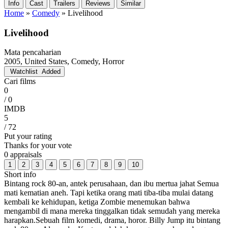
Info
Cast
Trailers
Reviews
Similar
Home
»
Comedy
»
Livelihood
Livelihood
Mata pencaharian
2005, United States, Comedy, Horror
Watchlist
Added
Cari films
0
/ 0
IMDB
5
/ 72
Put your rating
Thanks for your vote
0 appraisals
1
2
3
4
5
6
7
8
9
10
Short info
Bintang rock 80-an, antek perusahaan, dan ibu mertua jahat Semua
mati kematian aneh. Tapi ketika orang mati tiba-tiba mulai datang
kembali ke kehidupan, ketiga Zombie menemukan bahwa
mengambil di mana mereka tinggalkan tidak semudah yang mereka
harapkan.Sebuah film komedi, drama, horor. Billy Jump itu bintang