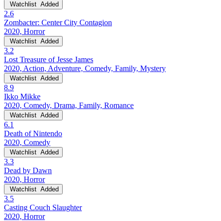
Watchlist
Added
2.6
Zombacter: Center City Contagion
2020, Horror
Watchlist
Added
3.2
Lost Treasure of Jesse James
2020, Action, Adventure, Comedy, Family, Mystery
Watchlist
Added
8.9
Ikko Mikke
2020, Comedy, Drama, Family, Romance
Watchlist
Added
6.1
Death of Nintendo
2020, Comedy
Watchlist
Added
3.3
Dead by Dawn
2020, Horror
Watchlist
Added
3.5
Casting Couch Slaughter
2020, Horror