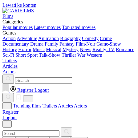
Lewati ke konten
Films
Categories
Popular movies
Latest movies
Top rated movies
Genres
Action
Adventure
Animation
Biography
Comedy
Crime
Documentary
Drama
Family
Fantasy
Film-Noir
Game-Show
History
Horror
Music
Musical
Mystery
News
Reality-TV
Romance
Sci-Fi
Short
Sport
Talk-Show
Thriller
War
Western
Trailers
Articles
Actors
Register
Logout
Trending films
Trailers
Articles
Actors
Register
Logout