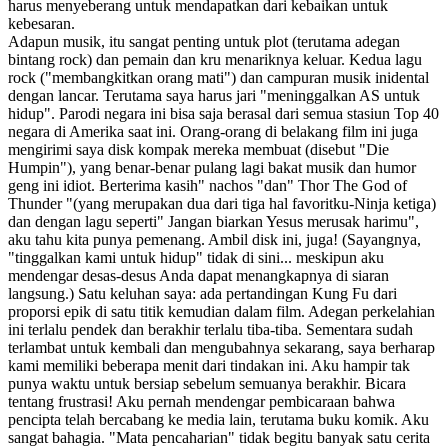
harus menyeberang untuk mendapatkan dari kebaikan untuk
kebesaran.
Adapun musik, itu sangat penting untuk plot (terutama adegan
bintang rock) dan pemain dan kru menariknya keluar. Kedua lagu
rock ("membangkitkan orang mati") dan campuran musik inidental
dengan lancar. Terutama saya harus jari "meninggalkan AS untuk
hidup". Parodi negara ini bisa saja berasal dari semua stasiun Top 40
negara di Amerika saat ini. Orang-orang di belakang film ini juga
mengirimi saya disk kompak mereka membuat (disebut "Die
Humpin"), yang benar-benar pulang lagi bakat musik dan humor
geng ini idiot. Berterima kasih" nachos "dan" Thor The God of
Thunder "(yang merupakan dua dari tiga hal favoritku-Ninja ketiga)
dan dengan lagu seperti" Jangan biarkan Yesus merusak harimu",
aku tahu kita punya pemenang. Ambil disk ini, juga! (Sayangnya,
"tinggalkan kami untuk hidup" tidak di sini... meskipun aku
mendengar desas-desus Anda dapat menangkapnya di siaran
langsung.) Satu keluhan saya: ada pertandingan Kung Fu dari
proporsi epik di satu titik kemudian dalam film. Adegan perkelahian
ini terlalu pendek dan berakhir terlalu tiba-tiba. Sementara sudah
terlambat untuk kembali dan mengubahnya sekarang, saya berharap
kami memiliki beberapa menit dari tindakan ini. Aku hampir tak
punya waktu untuk bersiap sebelum semuanya berakhir. Bicara
tentang frustrasi! Aku pernah mendengar pembicaraan bahwa
pencipta telah bercabang ke media lain, terutama buku komik. Aku
sangat bahagia. "Mata pencaharian" tidak begitu banyak satu cerita