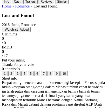
Info
Cast
Trailers
Reviews
Similar
Home
»
Romance
»
Lost and Found
Lost and Found
2016, India, Romance
Watchlist
Added
Cari films
0
/ 0
IMDB
6
/ 17
Put your rating
Thanks for your vote
0 appraisals
1
2
3
4
5
6
7
8
9
10
Short info
Empat orang mencari cara untuk memerangi kesepian.Focuses pada
hidup kesepian orang-orang dalam Manas tumbuh cepat baru-baru
ini telah putus dan kesepian ia menemukan bahwa banyak teman-
temannya juga menderita dari situasi yang sama yang bisa
mendapatkan terburuk.Manas bersama dengan Naina, Shrirang
Kaka dan Maruti datang dengan program yang disebut ALP (Anti