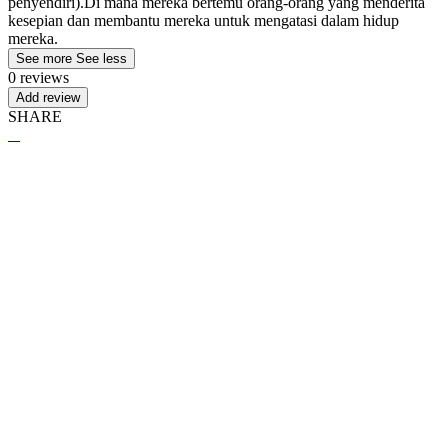
penyendiri).Di mana mereka bertemu orang-orang yang menderita
kesepian dan membantu mereka untuk mengatasi dalam hidup
mereka.
See more
See less
0 reviews
Add review
SHARE