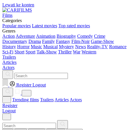
Lewati ke konten
Films
Categories
Popular movies
Latest movies
Top rated movies
Genres
Action
Adventure
Animation
Biography
Comedy
Crime
Documentary
Drama
Family
Fantasy
Film-Noir
Game-Show
History
Horror
Music
Musical
Mystery
News
Reality-TV
Romance
Sci-Fi
Short
Sport
Talk-Show
Thriller
War
Western
Trailers
Articles
Actors
Register
Logout
Trending films
Trailers
Articles
Actors
Register
Logout