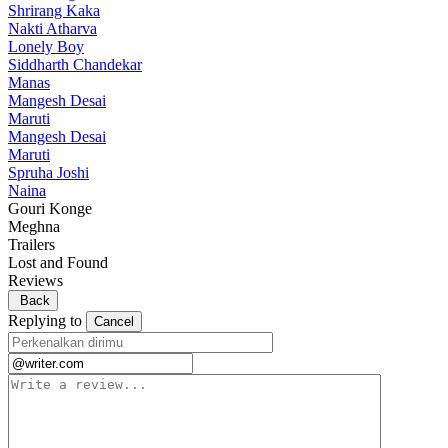
Shrirang Kaka
Nakti Atharva
Lonely Boy
Siddharth Chandekar
Manas
Mangesh Desai
Maruti
Mangesh Desai
Maruti
Spruha Joshi
Naina
Gouri Konge
Meghna
Trailers
Lost and Found
Reviews
Back
Replying to
Cancel