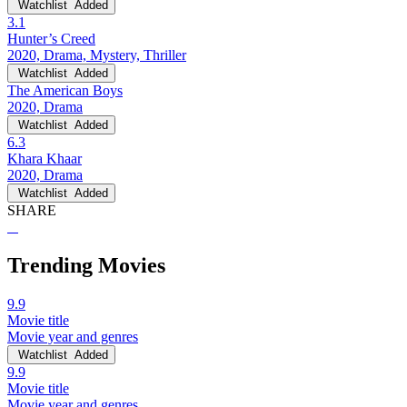
Watchlist
Added
3.1
Hunter’s Creed
2020, Drama, Mystery, Thriller
Watchlist
Added
The American Boys
2020, Drama
Watchlist
Added
6.3
Khara Khaar
2020, Drama
Watchlist
Added
SHARE
Trending Movies
9.9
Movie title
Movie year and genres
Watchlist
Added
9.9
Movie title
Movie year and genres