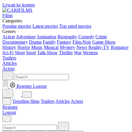
Lewati ke konten
Films
Categories
Popular movies
Latest movies
Top rated movies
Genres
Action
Adventure
Animation
Biography
Comedy
Crime
Documentary
Drama
Family
Fantasy
Film-Noir
Game-Show
History
Horror
Music
Musical
Mystery
News
Reality-TV
Romance
Sci-Fi
Short
Sport
Talk-Show
Thriller
War
Western
Trailers
Articles
Actors
Register
Logout
Trending films
Trailers
Articles
Actors
Register
Logout