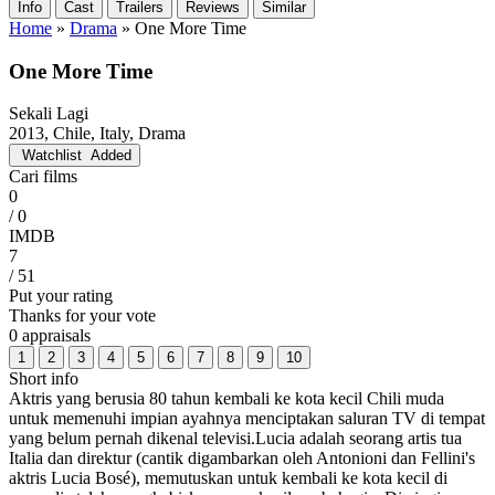
Info
Cast
Trailers
Reviews
Similar
Home
»
Drama
»
One More Time
One More Time
Sekali Lagi
2013, Chile, Italy, Drama
Watchlist
Added
Cari films
0
/ 0
IMDB
7
/ 51
Put your rating
Thanks for your vote
0 appraisals
1
2
3
4
5
6
7
8
9
10
Short info
Aktris yang berusia 80 tahun kembali ke kota kecil Chili muda
untuk memenuhi impian ayahnya menciptakan saluran TV di tempat
yang belum pernah dikenal televisi.Lucia adalah seorang artis tua
Italia dan direktur (cantik digambarkan oleh Antonioni dan Fellini's
aktris Lucia Bosé), memutuskan untuk kembali ke kota kecil di