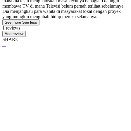
mana dia telah menghabiskan masa kecilnya bahagia. Dia ingin
membawa TV di mana Televisi belum pernah terlihat sebelumnya.
Dia menjangkau para wanita di masyarakat lokal dengan proyek
yang mungkin mengubah hidup mereka selamanya.
See more
See less
1 reviews
Add review
SHARE