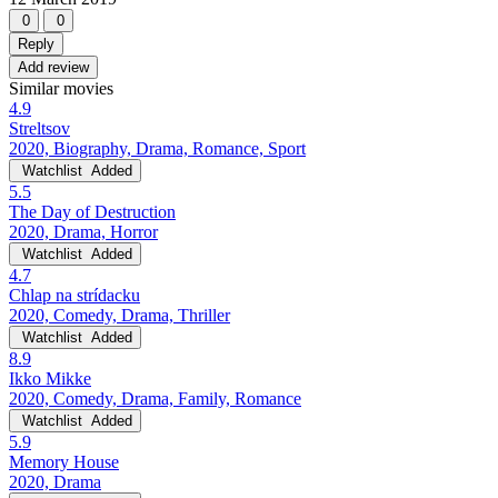
0
0
Reply
Add review
Similar movies
4.9
Streltsov
2020, Biography, Drama, Romance, Sport
Watchlist
Added
5.5
The Day of Destruction
2020, Drama, Horror
Watchlist
Added
4.7
Chlap na strídacku
2020, Comedy, Drama, Thriller
Watchlist
Added
8.9
Ikko Mikke
2020, Comedy, Drama, Family, Romance
Watchlist
Added
5.9
Memory House
2020, Drama