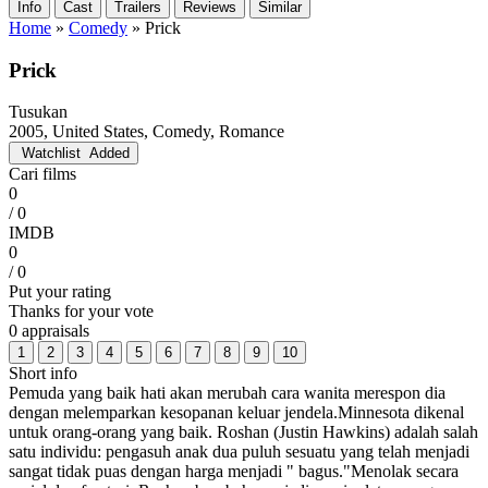
Info
Cast
Trailers
Reviews
Similar
Home
»
Comedy
»
Prick
Prick
Tusukan
2005, United States, Comedy, Romance
Watchlist
Added
Cari films
0
/ 0
IMDB
0
/ 0
Put your rating
Thanks for your vote
0 appraisals
1
2
3
4
5
6
7
8
9
10
Short info
Pemuda yang baik hati akan merubah cara wanita merespon dia
dengan melemparkan kesopanan keluar jendela.Minnesota dikenal
untuk orang-orang yang baik. Roshan (Justin Hawkins) adalah salah
satu individu: pengasuh anak dua puluh sesuatu yang telah menjadi
sangat tidak puas dengan harga menjadi " bagus."Menolak secara