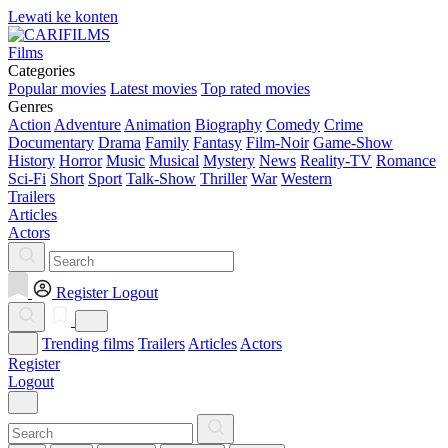
Lewati ke konten
Films
Categories
Popular movies
Latest movies
Top rated movies
Genres
Action
Adventure
Animation
Biography
Comedy
Crime
Documentary
Drama
Family
Fantasy
Film-Noir
Game-Show
History
Horror
Music
Musical
Mystery
News
Reality-TV
Romance
Sci-Fi
Short
Sport
Talk-Show
Thriller
War
Western
Trailers
Articles
Actors
Register
Logout
Trending films
Trailers
Articles
Actors
Register
Logout