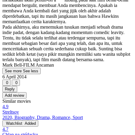
mendapat bergulir, membuat Anda membencinya. Apakah ia
membawa Anda kembali dari yang jijik oleh akhir adalah
diperdebatkan, tapi itu masih jangkauan luas bahwa Hawkins
memanfaatkan cerita karakternya.
Pada akhirnya, aku menemukan tusukan menjadi sebuah drama
indie padat, dengan kadang-kadang momentum comedic leavity.
Tentu, itu tidak selalu terlihat atau terdengar sempurna, tapi itu
membuat sebagian besar dari apa yang telah, dan apa itu, untuk
menceritakan sebuah cerita sederhana cukup baik. Sunting bisa
sedikit lebih ketat (saya pikir mungkin memiliki satu wanita subplot
terlalu banyak), tapi film masih datang bersama-sama.
Mark Bell-FILM Ancaman
See more
See less
6 April 2014
0
0
Reply
Add review
Similar movies
4.9
Streltsov
2020, Biography, Drama, Romance, Sport
Watchlist
Added
4.7
Chlap na strídacku