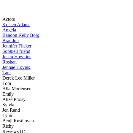
Actors
Kristen Adams
Angela
Bandon Kelly Borg
Brandon
Jennifer Flicker
Sophie's friend
Justin Hawkins
Roshan
Jennae Hoving
Tara
Derek Lee Miller
Tom
Alia Mortensen
Emily
Alizé Proisy
Sylvia
Jen Rand
Lynn
Benji Rusthoven
Richy
Reviews
(1)