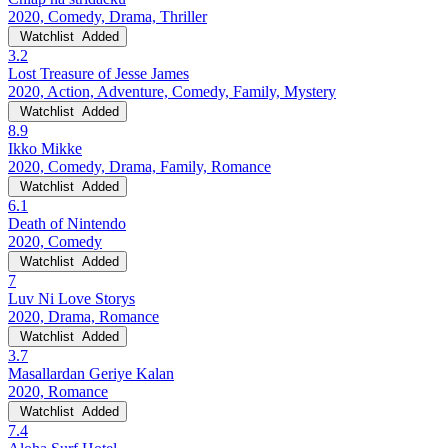
2020, Comedy, Drama, Thriller
Watchlist
Added
3.2
Lost Treasure of Jesse James
2020, Action, Adventure, Comedy, Family, Mystery
Watchlist
Added
8.9
Ikko Mikke
2020, Comedy, Drama, Family, Romance
Watchlist
Added
6.1
Death of Nintendo
2020, Comedy
Watchlist
Added
7
Luv Ni Love Storys
2020, Drama, Romance
Watchlist
Added
3.7
Masallardan Geriye Kalan
2020, Romance
Watchlist
Added
7.4