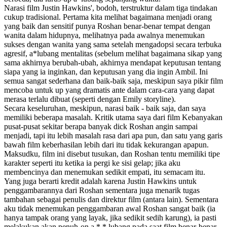
Narasi film Justin Hawkins', bodoh, terstruktur dalam tiga tindakan
cukup tradisional. Pertama kita melihat bagaimana menjadi orang
yang baik dan sensitif punya Roshan benar-benar tempat dengan
wanita dalam hidupnya, melihatnya pada awalnya menemukan
sukses dengan wanita yang sama setelah mengadopsi secara terbuka
agresif, a*lubang mentalitas (sebelum melihat bagaimana sikap yang
sama akhirnya berubah-ubah, akhirnya mendapat keputusan tentang
siapa yang ia inginkan, dan keputusan yang dia ingin Ambil. Ini
semua sangat sederhana dan baik-baik saja, meskipun saya pikir film
mencoba untuk up yang dramatis ante dalam cara-cara yang dapat
merasa terlalu dibuat (seperti dengan Emily storyline).
Secara keseluruhan, meskipun, narasi baik - baik saja, dan saya
memiliki beberapa masalah. Kritik utama saya dari film Kebanyakan
pusat-pusat sekitar berapa banyak dick Roshan angin sampai
menjadi, tapi itu lebih masalah rasa dari apa pun, dan satu yang garis
bawah film keberhasilan lebih dari itu tidak kekurangan apapun.
Maksudku, film ini disebut tusukan, dan Roshan tentu memiliki tipe
karakter seperti itu ketika ia pergi ke sisi gelap; jika aku
membencinya dan menemukan sedikit empati, itu semacam itu.
Yang juga berarti kredit adalah karena Justin Hawkins untuk
penggambarannya dari Roshan sementara juga menarik tugas
tambahan sebagai penulis dan direktur film (antara lain). Sementara
aku tidak menemukan penggambaran awal Roshan sangat baik (ia
hanya tampak orang yang layak, jika sedikit sedih karung), ia pasti
melakukan akan penuh-on a * * lubang pada saat film benar-benar