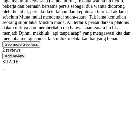
juga makhluk kebiasaan (semua buruk). Kedua wanita ini hidup,
bekerja dan bermain bersama persis sebagai dua wanita didorong
oleh diet obat, perilaku keterlaluan dan keputusan buruk. Tak lama
sebelum Muna mulai mendengar suara-suara. Tak lama kemudian
seorang supir taksi Muslim muda, Ali tertarik persaudaraan platonis
dalam dirinya dan memberitahu dia bahwa suara-suara itu bisa
menjadi Djinni, makhluk "api tanpa asap" yang mengawasi kita dan
mencoba menginspirasi kita untuk melakukan hal yang benar.
See more
See less
2 reviews
Add review
SHARE