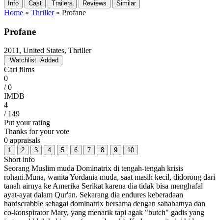
Info
Cast
Trailers
Reviews
Similar
Home
»
Thriller
»
Profane
Profane
2011, United States, Thriller
Watchlist
Added
Cari films
0
/ 0
IMDB
4
/ 149
Put your rating
Thanks for your vote
0 appraisals
1
2
3
4
5
6
7
8
9
10
Short info
Seorang Muslim muda Dominatrix di tengah-tengah krisis
rohani.Muna, wanita Yordania muda, saat masih kecil, didorong dari
tanah airnya ke Amerika Serikat karena dia tidak bisa menghafal
ayat-ayat dalam Qur'an. Sekarang dia endures keberadaan
hardscrabble sebagai dominatrix bersama dengan sahabatnya dan
co-konspirator Mary, yang menarik tapi agak "butch" gadis yang