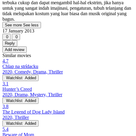
terbuka cukup dan dapat mengambil hal-hal ekstrim, jika hanya
untuk yang sangat indah imajinasi, pengaturan, tubuh telanjang dan
tidak melupakan kostum yang luar biasa dan musik original yang
bagus.
See more
See less
17 January 2013
0
0
Reply
Add review
Similar movies
4.7
Chlap na strídacku
2020, Comedy, Drama, Thriller
Watchlist
Added
3.1
Hunter’s Creed
2020, Drama, Mystery, Thriller
Watchlist
Added
3.8
The Legend of Dog Lady Island
2020, Thriller
Watchlist
Added
5.4
Beware of Mom