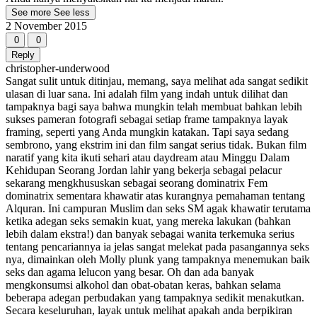
See more
See less
2 November 2015
0
0
Reply
christopher-underwood
Sangat sulit untuk ditinjau, memang, saya melihat ada sangat sedikit
ulasan di luar sana. Ini adalah film yang indah untuk dilihat dan
tampaknya bagi saya bahwa mungkin telah membuat bahkan lebih
sukses pameran fotografi sebagai setiap frame tampaknya layak
framing, seperti yang Anda mungkin katakan. Tapi saya sedang
sembrono, yang ekstrim ini dan film sangat serius tidak. Bukan film
naratif yang kita ikuti sehari atau daydream atau Minggu Dalam
Kehidupan Seorang Jordan lahir yang bekerja sebagai pelacur
sekarang mengkhususkan sebagai seorang dominatrix Fem
dominatrix sementara khawatir atas kurangnya pemahaman tentang
Alquran. Ini campuran Muslim dan seks SM agak khawatir terutama
ketika adegan seks semakin kuat, yang mereka lakukan (bahkan
lebih dalam ekstra!) dan banyak sebagai wanita terkemuka serius
tentang pencariannya ia jelas sangat melekat pada pasangannya seks
nya, dimainkan oleh Molly plunk yang tampaknya menemukan baik
seks dan agama lelucon yang besar. Oh dan ada banyak
mengkonsumsi alkohol dan obat-obatan keras, bahkan selama
beberapa adegan perbudakan yang tampaknya sedikit menakutkan.
Secara keseluruhan, layak untuk melihat apakah anda berpikiran