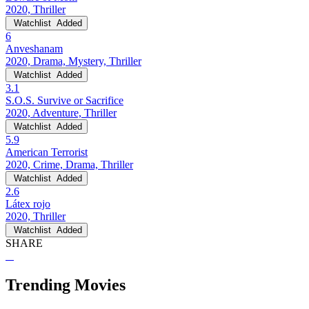
2020, Thriller
Watchlist
Added
6
Anveshanam
2020, Drama, Mystery, Thriller
Watchlist
Added
3.1
S.O.S. Survive or Sacrifice
2020, Adventure, Thriller
Watchlist
Added
5.9
American Terrorist
2020, Crime, Drama, Thriller
Watchlist
Added
2.6
Látex rojo
2020, Thriller
Watchlist
Added
SHARE
Trending Movies