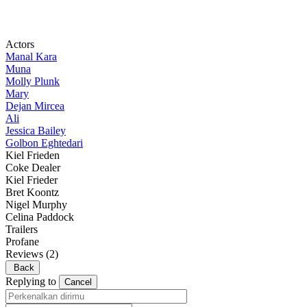
Actors
Manal Kara
Muna
Molly Plunk
Mary
Dejan Mircea
Ali
Jessica Bailey
Golbon Eghtedari
Kiel Frieden
Coke Dealer
Kiel Frieder
Bret Koontz
Nigel Murphy
Celina Paddock
Trailers
Profane
Reviews
(2)
Back
Replying to
Cancel