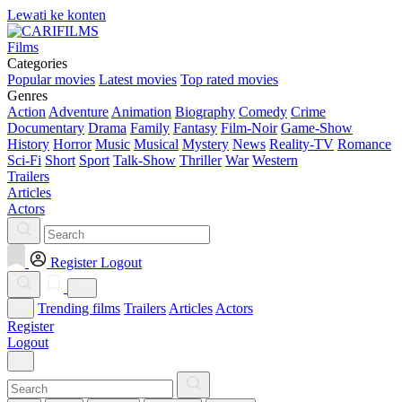
Lewati ke konten
Films
Categories
Popular movies
Latest movies
Top rated movies
Genres
Action
Adventure
Animation
Biography
Comedy
Crime
Documentary
Drama
Family
Fantasy
Film-Noir
Game-Show
History
Horror
Music
Musical
Mystery
News
Reality-TV
Romance
Sci-Fi
Short
Sport
Talk-Show
Thriller
War
Western
Trailers
Articles
Actors
Register
Logout
Trending films
Trailers
Articles
Actors
Register
Logout