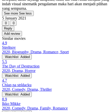
indah visual sinematik pengalaman maka hari akan menjadi pilihan
yang sempurna.
See more
See less
5 January 2021
0
0
Reply
Add review
Similar movies
4.9
Streltsov
2020, Biography, Drama, Romance, Sport
Watchlist
Added
5.5
The Day of Destruction
2020, Drama, Horror
Watchlist
Added
4.7
Chlap na strídacku
2020, Comedy, Drama, Thriller
Watchlist
Added
8.9
Ikko Mikke
2020, Comedy, Drama, Family, Romance