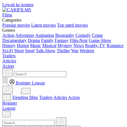
Lewati ke konten
Films
Categories
Popular movies
Latest movies
Top rated movies
Genres
Action
Adventure
Animation
Biography
Comedy
Crime
Documentary
Drama
Family
Fantasy
Film-Noir
Game-Show
History
Horror
Music
Musical
Mystery
News
Reality-TV
Romance
Sci-Fi
Short
Sport
Talk-Show
Thriller
War
Western
Trailers
Articles
Actors
Register
Logout
Trending films
Trailers
Articles
Actors
Register
Logout