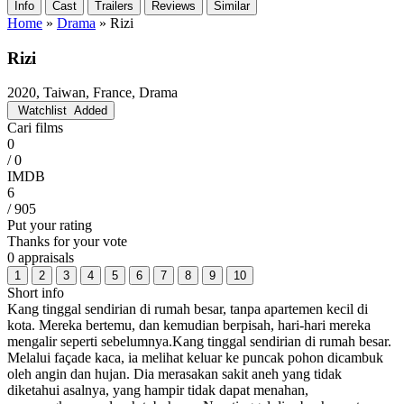
Info
Cast
Trailers
Reviews
Similar
Home
»
Drama
»
Rizi
Rizi
2020, Taiwan, France, Drama
Watchlist
Added
Cari films
0
/ 0
IMDB
6
/ 905
Put your rating
Thanks for your vote
0 appraisals
1
2
3
4
5
6
7
8
9
10
Short info
Kang tinggal sendirian di rumah besar, tanpa apartemen kecil di
kota. Mereka bertemu, dan kemudian berpisah, hari-hari mereka
mengalir seperti sebelumnya.Kang tinggal sendirian di rumah besar.
Melalui façade kaca, ia melihat keluar ke puncak pohon dicambuk
oleh angin dan hujan. Dia merasakan sakit aneh yang tidak
diketahui asalnya, yang hampir tidak dapat menahan,