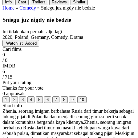
Info
Cast
Trailers
Reviews
Similar
Home
»
Comedy
»
Sniegu juz nigdy nie bedzie
Sniegu juz nigdy nie bedzie
Ini tidak akan pernah salju lagi
2020, Poland, Germany, Comedy, Drama
Watchlist
Added
Cari films
0
/ 0
IMDB
6
/ 715
Put your rating
Thanks for your vote
0 appraisals
1
2
3
4
5
6
7
8
9
10
Short info
Zhenia, seorang imigran berbahasa Rusia dari timur bekerja sebagai
tukang pijat di Polandia dan menjadi seorang guru-seperti sosok
dalam komunitas berganda kaya kliennya.Zhenia, seorang imigran
berbahasa Rusia dari timur memasuki kehidupan warga kaya dari
sebuah pulau, dimatikan masyarakat sebagai tukang pijat. Meskipun