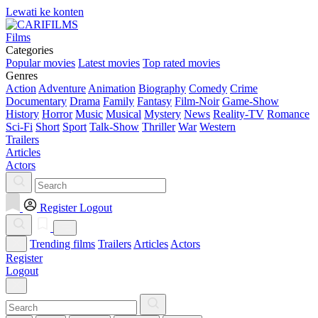
Lewati ke konten
Films
Categories
Popular movies
Latest movies
Top rated movies
Genres
Action
Adventure
Animation
Biography
Comedy
Crime
Documentary
Drama
Family
Fantasy
Film-Noir
Game-Show
History
Horror
Music
Musical
Mystery
News
Reality-TV
Romance
Sci-Fi
Short
Sport
Talk-Show
Thriller
War
Western
Trailers
Articles
Actors
Register
Logout
Trending films
Trailers
Articles
Actors
Register
Logout