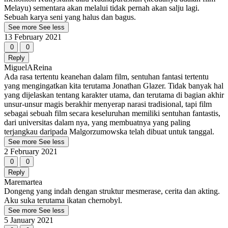
Melayu) sementara akan melalui tidak pernah akan salju lagi.
Sebuah karya seni yang halus dan bagus.
See more
See less
13 February 2021
0
0
Reply
MiguelAReina
Ada rasa tertentu keanehan dalam film, sentuhan fantasi tertentu
yang mengingatkan kita terutama Jonathan Glazer. Tidak banyak hal
yang dijelaskan tentang karakter utama, dan terutama di bagian akhir
unsur-unsur magis berakhir menyerap narasi tradisional, tapi film
sebagai sebuah film secara keseluruhan memiliki sentuhan fantastis,
dari universitas dalam nya, yang membuatnya yang paling
terjangkau daripada Malgorzumowska telah dibuat untuk tanggal.
See more
See less
2 February 2021
0
0
Reply
Maremartea
Dongeng yang indah dengan struktur mesmerase, cerita dan akting.
Aku suka terutama ikatan chernobyl.
See more
See less
5 January 2021