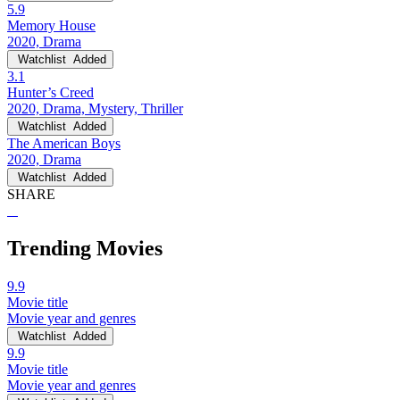
5.9
Memory House
2020, Drama
Watchlist
Added
3.1
Hunter’s Creed
2020, Drama, Mystery, Thriller
Watchlist
Added
The American Boys
2020, Drama
Watchlist
Added
SHARE
Trending Movies
9.9
Movie title
Movie year and genres
Watchlist
Added
9.9
Movie title
Movie year and genres