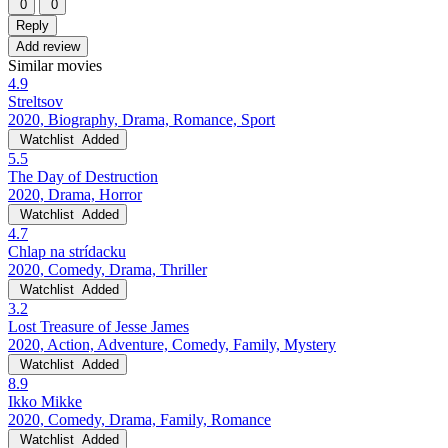
0
0
Reply
Add review
Similar movies
4.9
Streltsov
2020, Biography, Drama, Romance, Sport
Watchlist
Added
5.5
The Day of Destruction
2020, Drama, Horror
Watchlist
Added
4.7
Chlap na strídacku
2020, Comedy, Drama, Thriller
Watchlist
Added
3.2
Lost Treasure of Jesse James
2020, Action, Adventure, Comedy, Family, Mystery
Watchlist
Added
8.9
Ikko Mikke
2020, Comedy, Drama, Family, Romance
Watchlist
Added