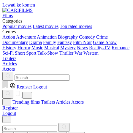
Lewati ke konten
Films
Categories
Popular movies
Latest movies
Top rated movies
Genres
Action
Adventure
Animation
Biography
Comedy
Crime
Documentary
Drama
Family
Fantasy
Film-Noir
Game-Show
History
Horror
Music
Musical
Mystery
News
Reality-TV
Romance
Sci-Fi
Short
Sport
Talk-Show
Thriller
War
Western
Trailers
Articles
Actors
Register
Logout
Trending films
Trailers
Articles
Actors
Register
Logout