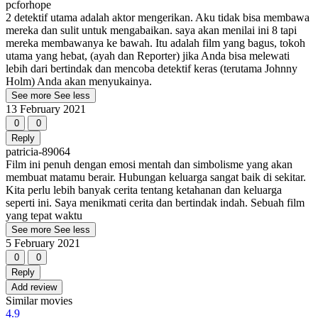
pcforhope
2 detektif utama adalah aktor mengerikan. Aku tidak bisa membawa
mereka dan sulit untuk mengabaikan. saya akan menilai ini 8 tapi
mereka membawanya ke bawah. Itu adalah film yang bagus, tokoh
utama yang hebat, (ayah dan Reporter) jika Anda bisa melewati
lebih dari bertindak dan mencoba detektif keras (terutama Johnny
Holm) Anda akan menyukainya.
See more
See less
13 February 2021
0
0
Reply
patricia-89064
Film ini penuh dengan emosi mentah dan simbolisme yang akan
membuat matamu berair. Hubungan keluarga sangat baik di sekitar.
Kita perlu lebih banyak cerita tentang ketahanan dan keluarga
seperti ini. Saya menikmati cerita dan bertindak indah. Sebuah film
yang tepat waktu
See more
See less
5 February 2021
0
0
Reply
Add review
Similar movies
4.9