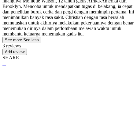
hilangnya Monique Watson, 12 tahun gadis Afrika-Amerika dari
Brooklyn. Mencoba untuk mendapatkan tugas di belakang, ia cepat
dan penelitian buruk cerita dan pergi dengan memimpin pertama. Ini
menimbulkan banyak rasa sakit. Christian dengan rasa bersalah
memutuskan untuk akhirnya melakukan pekerjaannya dengan benar
menemukan dirinya dalam perlombaan melawan waktu untuk
membantu keluarga menemukan gadis itu.
See more
See less
3 reviews
Add review
SHARE