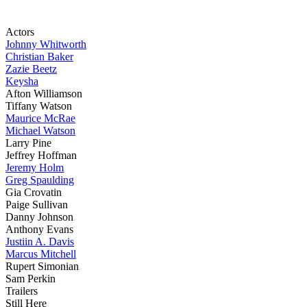
Actors
Johnny Whitworth
Christian Baker
Zazie Beetz
Keysha
Afton Williamson
Tiffany Watson
Maurice McRae
Michael Watson
Larry Pine
Jeffrey Hoffman
Jeremy Holm
Greg Spaulding
Gia Crovatin
Paige Sullivan
Danny Johnson
Anthony Evans
Justiin A. Davis
Marcus Mitchell
Rupert Simonian
Sam Perkin
Trailers
Still Here