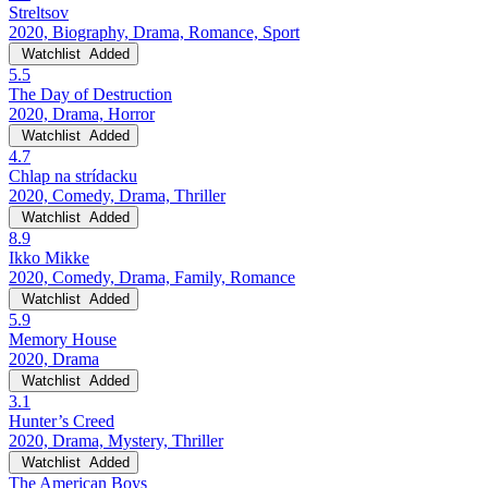
Streltsov
2020, Biography, Drama, Romance, Sport
Watchlist
Added
5.5
The Day of Destruction
2020, Drama, Horror
Watchlist
Added
4.7
Chlap na strídacku
2020, Comedy, Drama, Thriller
Watchlist
Added
8.9
Ikko Mikke
2020, Comedy, Drama, Family, Romance
Watchlist
Added
5.9
Memory House
2020, Drama
Watchlist
Added
3.1
Hunter’s Creed
2020, Drama, Mystery, Thriller
Watchlist
Added
The American Boys