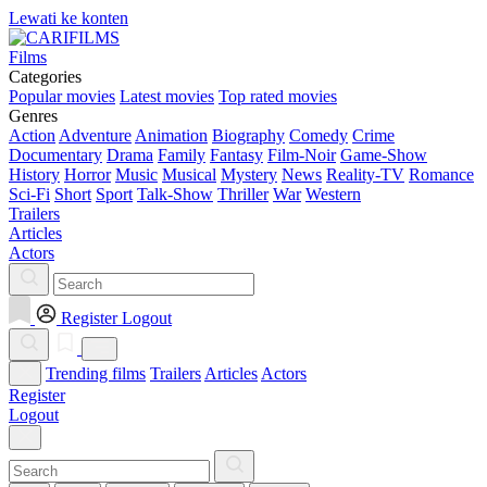
Lewati ke konten
Films
Categories
Popular movies
Latest movies
Top rated movies
Genres
Action
Adventure
Animation
Biography
Comedy
Crime
Documentary
Drama
Family
Fantasy
Film-Noir
Game-Show
History
Horror
Music
Musical
Mystery
News
Reality-TV
Romance
Sci-Fi
Short
Sport
Talk-Show
Thriller
War
Western
Trailers
Articles
Actors
Register
Logout
Trending films
Trailers
Articles
Actors
Register
Logout