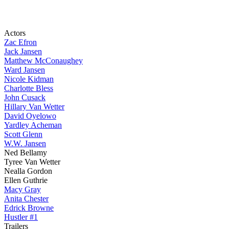
Actors
Zac Efron
Jack Jansen
Matthew McConaughey
Ward Jansen
Nicole Kidman
Charlotte Bless
John Cusack
Hillary Van Wetter
David Oyelowo
Yardley Acheman
Scott Glenn
W.W. Jansen
Ned Bellamy
Tyree Van Wetter
Nealla Gordon
Ellen Guthrie
Macy Gray
Anita Chester
Edrick Browne
Hustler #1
Trailers