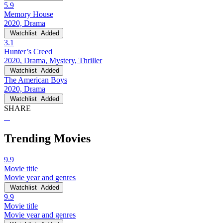
5.9
Memory House
2020, Drama
Watchlist
Added
3.1
Hunter’s Creed
2020, Drama, Mystery, Thriller
Watchlist
Added
The American Boys
2020, Drama
Watchlist
Added
SHARE
Trending Movies
9.9
Movie title
Movie year and genres
Watchlist
Added
9.9
Movie title
Movie year and genres