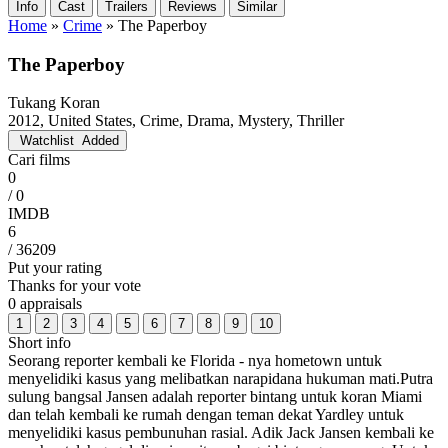
Info
Cast
Trailers
Reviews
Similar
Home
»
Crime
»
The Paperboy
The Paperboy
Tukang Koran
2012, United States, Crime, Drama, Mystery, Thriller
Watchlist
Added
Cari films
0
/ 0
IMDB
6
/ 36209
Put your rating
Thanks for your vote
0 appraisals
1
2
3
4
5
6
7
8
9
10
Short info
Seorang reporter kembali ke Florida - nya hometown untuk
menyelidiki kasus yang melibatkan narapidana hukuman mati.Putra
sulung bangsal Jansen adalah reporter bintang untuk koran Miami
dan telah kembali ke rumah dengan teman dekat Yardley untuk
menyelidiki kasus pembunuhan rasial. Adik Jack Jansen kembali ke