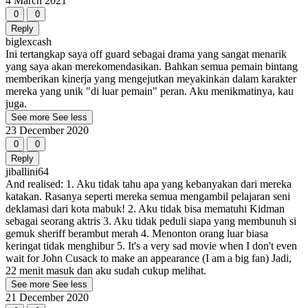
4 March 2021
0
0
Reply
biglexcash
Ini tertangkap saya off guard sebagai drama yang sangat menarik
yang saya akan merekomendasikan. Bahkan semua pemain bintang
memberikan kinerja yang mengejutkan meyakinkan dalam karakter
mereka yang unik "di luar pemain" peran. Aku menikmatinya, kau
juga.
See more
See less
23 December 2020
0
0
Reply
jiballini64
And realised: 1. Aku tidak tahu apa yang kebanyakan dari mereka
katakan. Rasanya seperti mereka semua mengambil pelajaran seni
deklamasi dari kota mabuk! 2. Aku tidak bisa mematuhi Kidman
sebagai seorang aktris 3. Aku tidak peduli siapa yang membunuh si
gemuk sheriff berambut merah 4. Menonton orang luar biasa
keringat tidak menghibur 5. It's a very sad movie when I don't even
wait for John Cusack to make an appearance (I am a big fan) Jadi,
22 menit masuk dan aku sudah cukup melihat.
See more
See less
21 December 2020