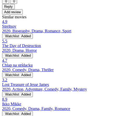
0
0
Reply
Add review
Similar movies
4.9
Streltsov
2020, Biography, Drama, Romance, Sport
Watchlist
Added
5.5
The Day of Destruction
2020, Drama, Horror
Watchlist
Added
4.7
Chlap na strídacku
2020, Comedy, Drama, Thriller
Watchlist
Added
3.2
Lost Treasure of Jesse James
2020, Action, Adventure, Comedy, Family, Mystery
Watchlist
Added
8.9
Ikko Mikke
2020, Comedy, Drama, Family, Romance
Watchlist
Added