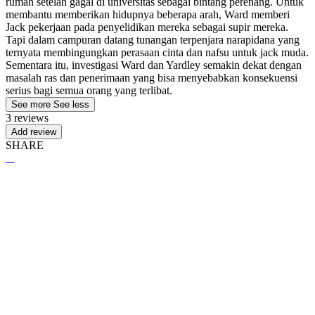
rumah setelah gagal di universitas sebagai bintang perenang. Untuk
membantu memberikan hidupnya beberapa arah, Ward memberi
Jack pekerjaan pada penyelidikan mereka sebagai supir mereka.
Tapi dalam campuran datang tunangan terpenjara narapidana yang
ternyata membingungkan perasaan cinta dan nafsu untuk jack muda.
Sementara itu, investigasi Ward dan Yardley semakin dekat dengan
masalah ras dan penerimaan yang bisa menyebabkan konsekuensi
serius bagi semua orang yang terlibat.
See more
See less
3 reviews
Add review
SHARE