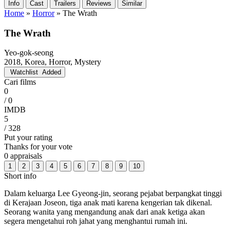
Info
Cast
Trailers
Reviews
Similar
Home
»
Horror
»
The Wrath
The Wrath
Yeo-gok-seong
2018, Korea, Horror, Mystery
Watchlist
Added
Cari films
0
/ 0
IMDB
5
/ 328
Put your rating
Thanks for your vote
0 appraisals
1
2
3
4
5
6
7
8
9
10
Short info
Dalam keluarga Lee Gyeong-jin, seorang pejabat berpangkat tinggi
di Kerajaan Joseon, tiga anak mati karena kengerian tak dikenal.
Seorang wanita yang mengandung anak dari anak ketiga akan
segera mengetahui roh jahat yang menghantui rumah ini.