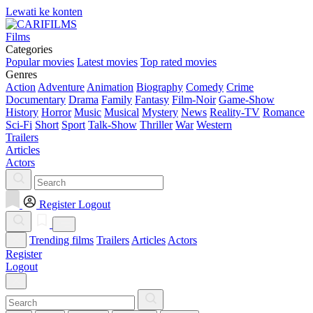
Lewati ke konten
Films
Categories
Popular movies
Latest movies
Top rated movies
Genres
Action
Adventure
Animation
Biography
Comedy
Crime
Documentary
Drama
Family
Fantasy
Film-Noir
Game-Show
History
Horror
Music
Musical
Mystery
News
Reality-TV
Romance
Sci-Fi
Short
Sport
Talk-Show
Thriller
War
Western
Trailers
Articles
Actors
Register
Logout
Trending films
Trailers
Articles
Actors
Register
Logout