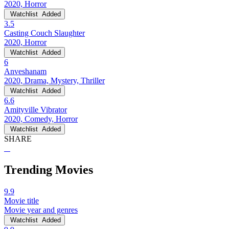
2020, Horror
Watchlist
Added
3.5
Casting Couch Slaughter
2020, Horror
Watchlist
Added
6
Anveshanam
2020, Drama, Mystery, Thriller
Watchlist
Added
6.6
Amityville Vibrator
2020, Comedy, Horror
Watchlist
Added
SHARE
Trending Movies
9.9
Movie title
Movie year and genres
Watchlist
Added