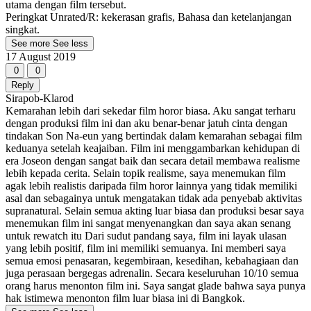
utama dengan film tersebut.
Peringkat Unrated/R: kekerasan grafis, Bahasa dan ketelanjangan
singkat.
See more
See less
17 August 2019
0
0
Reply
Sirapob-Klarod
Kemarahan lebih dari sekedar film horor biasa. Aku sangat terharu
dengan produksi film ini dan aku benar-benar jatuh cinta dengan
tindakan Son Na-eun yang bertindak dalam kemarahan sebagai film
keduanya setelah keajaiban. Film ini menggambarkan kehidupan di
era Joseon dengan sangat baik dan secara detail membawa realisme
lebih kepada cerita. Selain topik realisme, saya menemukan film
agak lebih realistis daripada film horor lainnya yang tidak memiliki
asal dan sebagainya untuk mengatakan tidak ada penyebab aktivitas
supranatural. Selain semua akting luar biasa dan produksi besar saya
menemukan film ini sangat menyenangkan dan saya akan senang
untuk rewatch itu Dari sudut pandang saya, film ini layak ulasan
yang lebih positif, film ini memiliki semuanya. Ini memberi saya
semua emosi penasaran, kegembiraan, kesedihan, kebahagiaan dan
juga perasaan bergegas adrenalin. Secara keseluruhan 10/10 semua
orang harus menonton film ini. Saya sangat glade bahwa saya punya
hak istimewa menonton film luar biasa ini di Bangkok.