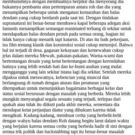
membunuhnya dengan membuatnya berpikir dia menyerang dia
bukannya pembantu atau pertempuran antara roh dan dia yang
menampilkan beberapa untuk mengatasi kemarahan dan balas
dendam yang cukup berdarah pada saat ini. Dengan tindakan
supranatural ini benar-benar membawa kapal beberapa adegan aksi
fantastis menampilkan semangat reanimated terbang di sekitar untuk
mendapatkan balas dendam penuh pada semua orang, bagian ini
tidak hanya cukup menarik tapi katarsis. Di atas itu baik pekerjaan,
isu film tentang klasik dan konstruksi sosial cukup menonjol. Bahwa
hal ini terjadi di desa, gagasan kekayaan dan kemewahan cukup
jelas dalam mereka Mewah, pakaian-pakaian, Warna-warni dan
bertentangan desain yang ketat bertentangan dengan kerendahan
hatinya yang lebih rendah hati dan ke-bumi asuhan yang mulai
mengganggu yang lain sekitar istana lagi dia sekitar. Setelah mereka
dipaksa untuk merawatnya, kebencian yang muncul dan
berlangsung di rumah dengan aturan dan peraturan yang
ditempatkan untuk menunjukkan bagaimana berbagai kelas dan
status sosial berurusan dengan masalah yang berbeda. Mereka lebih
mungkin menyangkal segala sesuatu yang terjadi, terlepas dari
apakah atau tidak itu diikuti pada akhir mereka, sementara dia
mendapat ketat perjanjian diatur yang dihukum karena tidak
mengikuti. Kadang-kadang, membuat cerita yang berbelit-belit
dengan wahyu balas dendam Roh datang begitu larut dalam waktu
yang berjalan karena semua cerita yang berbeda hadir di sini dengan
semua trik politik dan backstabbing tapi itu benar-benar masalah