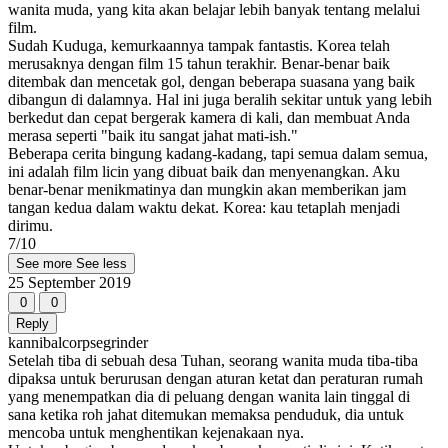
wanita muda, yang kita akan belajar lebih banyak tentang melalui
film.
Sudah Kuduga, kemurkaannya tampak fantastis. Korea telah
merusaknya dengan film 15 tahun terakhir. Benar-benar baik
ditembak dan mencetak gol, dengan beberapa suasana yang baik
dibangun di dalamnya. Hal ini juga beralih sekitar untuk yang lebih
berkedut dan cepat bergerak kamera di kali, dan membuat Anda
merasa seperti "baik itu sangat jahat mati-ish."
Beberapa cerita bingung kadang-kadang, tapi semua dalam semua,
ini adalah film licin yang dibuat baik dan menyenangkan. Aku
benar-benar menikmatinya dan mungkin akan memberikan jam
tangan kedua dalam waktu dekat. Korea: kau tetaplah menjadi
dirimu.
7/10
See more
See less
25 September 2019
0
0
Reply
kannibalcorpsegrinder
Setelah tiba di sebuah desa Tuhan, seorang wanita muda tiba-tiba
dipaksa untuk berurusan dengan aturan ketat dan peraturan rumah
yang menempatkan dia di peluang dengan wanita lain tinggal di
sana ketika roh jahat ditemukan memaksa penduduk, dia untuk
mencoba untuk menghentikan kejenakaan nya.