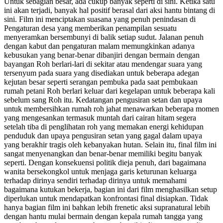
Untuk sebagian besar, ada cukup banyak seperti di sini. Ketika satu
ini akan terjadi, banyak hal positif berasal dari aksi hantu bintang di
sini. Film ini menciptakan suasana yang penuh penindasan di
Pengaturan desa yang memberikan penampilan sesuatu
menyeramkan bersembunyi di balik setiap sudut. Jalanan penuh
dengan kabut dan pengaturan malam memungkinkan adanya
kebusukan yang benar-benar dibanjiri dengan bermain dengan
bayangan Roh berlari-lari di sekitar atau mendengar suara yang
tersenyum pada suara yang disediakan untuk beberapa adegan
kejutan besar seperti serangan pembuka pada saat pembukaan
rumah petani Roh berlari keluar dari kegelapan untuk beberapa kali
sebelum sang Roh itu. Kedatangan pengusiran setan dan upaya
untuk membersihkan rumah roh jahat menawarkan beberapa momen
yang mengesankan termasuk muntah dari cairan hitam segera
setelah tiba di penglihatan roh yang memakan energi kehidupan
penduduk dan upaya pengusiran setan yang gagal dalam upaya
yang berakhir tragis oleh kebanyakan hutan. Selain itu, final film ini
sangat menyenangkan dan benar-benar memiliki begitu banyak
seperti. Dengan konsekuensi politik dieja penuh, dari bagaimana
wanita bersekongkol untuk menjaga garis keturunan keluarga
terhadap dirinya sendiri terhadap dirinya untuk memahami
bagaimana kutukan bekerja, bagian ini dari film menghasilkan setup
diperlukan untuk mendapatkan konfrontasi final disiapkan. Tidak
hanya bagian film ini bahkan lebih frenetic aksi supranatural lebih
dengan hantu mulai bermain dengan kepala rumah tangga yang