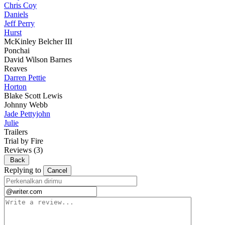
Chris Coy
Daniels
Jeff Perry
Hurst
McKinley Belcher III
Ponchai
David Wilson Barnes
Reaves
Darren Pettie
Horton
Blake Scott Lewis
Johnny Webb
Jade Pettyjohn
Julie
Trailers
Trial by Fire
Reviews
(3)
Back
Replying to
Cancel