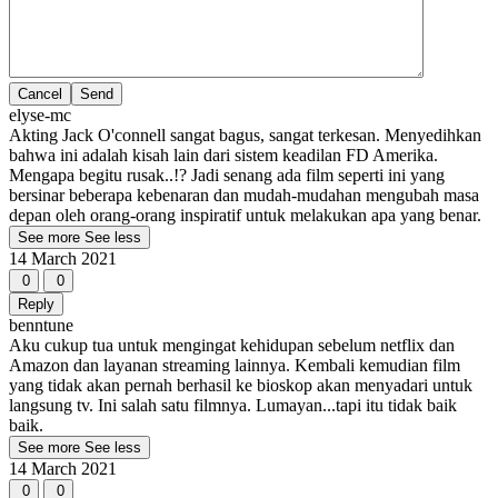
Cancel
elyse-mc
Akting Jack O'connell sangat bagus, sangat terkesan. Menyedihkan
bahwa ini adalah kisah lain dari sistem keadilan FD Amerika.
Mengapa begitu rusak..!? Jadi senang ada film seperti ini yang
bersinar beberapa kebenaran dan mudah-mudahan mengubah masa
depan oleh orang-orang inspiratif untuk melakukan apa yang benar.
See more
See less
14 March 2021
0
0
Reply
benntune
Aku cukup tua untuk mengingat kehidupan sebelum netflix dan
Amazon dan layanan streaming lainnya. Kembali kemudian film
yang tidak akan pernah berhasil ke bioskop akan menyadari untuk
langsung tv. Ini salah satu filmnya. Lumayan...tapi itu tidak baik
baik.
See more
See less
14 March 2021
0
0