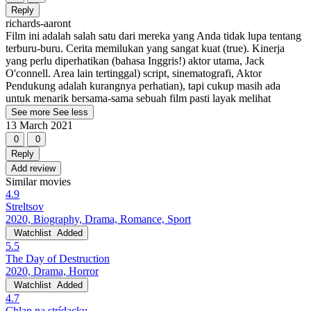
Reply
richards-aaront
Film ini adalah salah satu dari mereka yang Anda tidak lupa tentang
terburu-buru. Cerita memilukan yang sangat kuat (true). Kinerja
yang perlu diperhatikan (bahasa Inggris!) aktor utama, Jack
O'connell. Area lain tertinggal) script, sinematografi, Aktor
Pendukung adalah kurangnya perhatian), tapi cukup masih ada
untuk menarik bersama-sama sebuah film pasti layak melihat
See more
See less
13 March 2021
0
0
Reply
Add review
Similar movies
4.9
Streltsov
2020, Biography, Drama, Romance, Sport
Watchlist
Added
5.5
The Day of Destruction
2020, Drama, Horror
Watchlist
Added
4.7
Chlap na strídacku