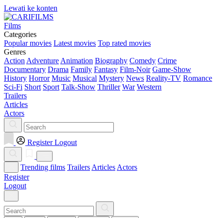
Lewati ke konten
Films
Categories
Popular movies
Latest movies
Top rated movies
Genres
Action
Adventure
Animation
Biography
Comedy
Crime
Documentary
Drama
Family
Fantasy
Film-Noir
Game-Show
History
Horror
Music
Musical
Mystery
News
Reality-TV
Romance
Sci-Fi
Short
Sport
Talk-Show
Thriller
War
Western
Trailers
Articles
Actors
Register
Logout
Trending films
Trailers
Articles
Actors
Register
Logout