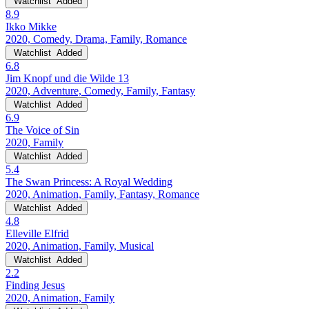
Watchlist
Added
8.9
Ikko Mikke
2020, Comedy, Drama, Family, Romance
Watchlist
Added
6.8
Jim Knopf und die Wilde 13
2020, Adventure, Comedy, Family, Fantasy
Watchlist
Added
6.9
The Voice of Sin
2020, Family
Watchlist
Added
5.4
The Swan Princess: A Royal Wedding
2020, Animation, Family, Fantasy, Romance
Watchlist
Added
4.8
Elleville Elfrid
2020, Animation, Family, Musical
Watchlist
Added
2.2
Finding Jesus
2020, Animation, Family