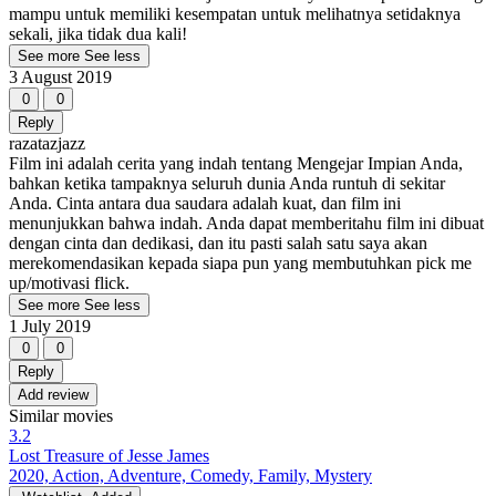
mampu untuk memiliki kesempatan untuk melihatnya setidaknya
sekali, jika tidak dua kali!
See more
See less
3 August 2019
0
0
Reply
razatazjazz
Film ini adalah cerita yang indah tentang Mengejar Impian Anda,
bahkan ketika tampaknya seluruh dunia Anda runtuh di sekitar
Anda. Cinta antara dua saudara adalah kuat, dan film ini
menunjukkan bahwa indah. Anda dapat memberitahu film ini dibuat
dengan cinta dan dedikasi, dan itu pasti salah satu saya akan
merekomendasikan kepada siapa pun yang membutuhkan pick me
up/motivasi flick.
See more
See less
1 July 2019
0
0
Reply
Add review
Similar movies
3.2
Lost Treasure of Jesse James
2020, Action, Adventure, Comedy, Family, Mystery