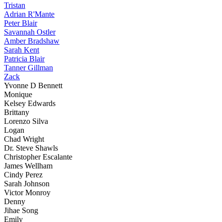
Tristan
Adrian R'Mante
Peter Blair
Savannah Ostler
Amber Bradshaw
Sarah Kent
Patricia Blair
Tanner Gillman
Zack
Yvonne D Bennett
Monique
Kelsey Edwards
Brittany
Lorenzo Silva
Logan
Chad Wright
Dr. Steve Shawls
Christopher Escalante
James Wellham
Cindy Perez
Sarah Johnson
Victor Monroy
Denny
Jihae Song
Emily