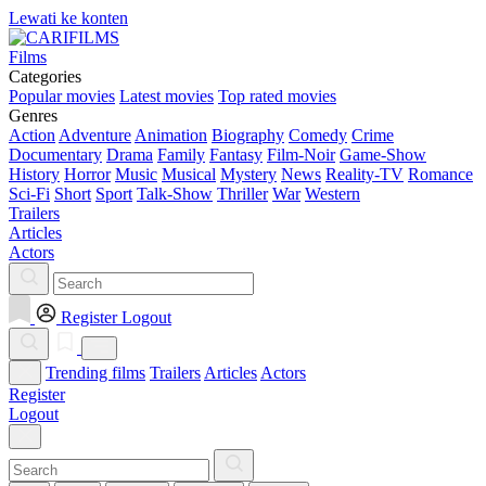
Lewati ke konten
Films
Categories
Popular movies
Latest movies
Top rated movies
Genres
Action
Adventure
Animation
Biography
Comedy
Crime
Documentary
Drama
Family
Fantasy
Film-Noir
Game-Show
History
Horror
Music
Musical
Mystery
News
Reality-TV
Romance
Sci-Fi
Short
Sport
Talk-Show
Thriller
War
Western
Trailers
Articles
Actors
Register
Logout
Trending films
Trailers
Articles
Actors
Register
Logout