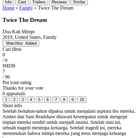
Info
Cast
Trailers
Reviews
Similar
Home
»
Family
»
Twice The Dream
Twice The Dream
Dua Kali Mimpi
2019, United States, Family
Watchlist
Added
Cari films
0
/ 0
IMDB
7
/ 96
Put your rating
Thanks for your vote
0 appraisals
1
2
3
4
5
6
7
8
9
10
Short info
Setelah bertahun-tahun dipaksa untuk menjalani aspirasi ibu mereka,
Amber dan Sam Bradshaw ditawari kesempatan untuk mengejar
impian mereka sendiri untuk menjadi musisi. Setelah misi ini,
sebuah tragedi menimpa keluarga. Setelah tragedi ini, mereka
menemukan bahwa mimpi mereka yang terus menjaga keluarga