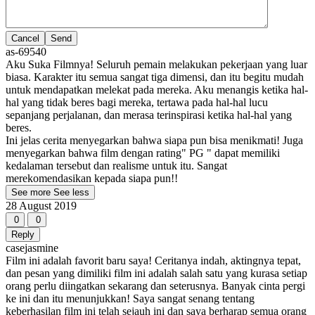
Cancel
as-69540
Aku Suka Filmnya! Seluruh pemain melakukan pekerjaan yang luar
biasa. Karakter itu semua sangat tiga dimensi, dan itu begitu mudah
untuk mendapatkan melekat pada mereka. Aku menangis ketika hal-
hal yang tidak beres bagi mereka, tertawa pada hal-hal lucu
sepanjang perjalanan, dan merasa terinspirasi ketika hal-hal yang
beres.
Ini jelas cerita menyegarkan bahwa siapa pun bisa menikmati! Juga
menyegarkan bahwa film dengan rating" PG " dapat memiliki
kedalaman tersebut dan realisme untuk itu. Sangat
merekomendasikan kepada siapa pun!!
See more
See less
28 August 2019
0
0
Reply
casejasmine
Film ini adalah favorit baru saya! Ceritanya indah, aktingnya tepat,
dan pesan yang dimiliki film ini adalah salah satu yang kurasa setiap
orang perlu diingatkan sekarang dan seterusnya. Banyak cinta pergi
ke ini dan itu menunjukkan! Saya sangat senang tentang
keberhasilan film ini telah sejauh ini dan saya berharap semua orang