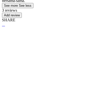
bersama-sama.
See more
See less
3 reviews
Add review
SHARE