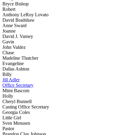
Bryce Bishop
Robert
Anthony LeRoy Lovato
David Bradshaw
Anne Sward
Joanne
David J. Varney
Gavin
John Valdez
Chase
Madeline Thatcher
Evangeline
Dallas Ashton
Billy
Jill Adler
Office Secretary
Mimi Bascom
Holly
Cheryl Bunnell
Casting Office Secretary
Georgia Coles
Little Girl
Sven Menssen
Pastor
Brandon Clay Johnson