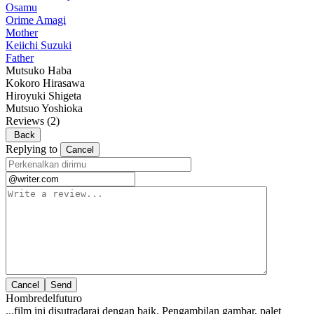
Osamu
Orime Amagi
Mother
Keiichi Suzuki
Father
Mutsuko Haba
Kokoro Hirasawa
Hiroyuki Shigeta
Mutsuo Yoshioka
Reviews
(2)
Back
Replying to
Cancel
Cancel
Hombredelfuturo
...film ini disutradarai dengan baik. Pengambilan gambar, palet