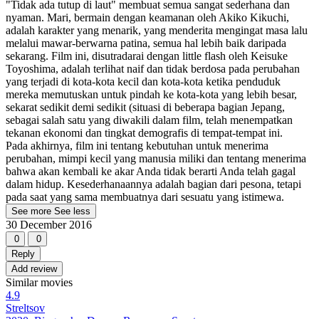
"Tidak ada tutup di laut" membuat semua sangat sederhana dan
nyaman. Mari, bermain dengan keamanan oleh Akiko Kikuchi,
adalah karakter yang menarik, yang menderita mengingat masa lalu
melalui mawar-berwarna patina, semua hal lebih baik daripada
sekarang. Film ini, disutradarai dengan little flash oleh Keisuke
Toyoshima, adalah terlihat naif dan tidak berdosa pada perubahan
yang terjadi di kota-kota kecil dan kota-kota ketika penduduk
mereka memutuskan untuk pindah ke kota-kota yang lebih besar,
sekarat sedikit demi sedikit (situasi di beberapa bagian Jepang,
sebagai salah satu yang diwakili dalam film, telah menempatkan
tekanan ekonomi dan tingkat demografis di tempat-tempat ini.
Pada akhirnya, film ini tentang kebutuhan untuk menerima
perubahan, mimpi kecil yang manusia miliki dan tentang menerima
bahwa akan kembali ke akar Anda tidak berarti Anda telah gagal
dalam hidup. Kesederhanaannya adalah bagian dari pesona, tetapi
pada saat yang sama membuatnya dari sesuatu yang istimewa.
See more
See less
30 December 2016
0
0
Reply
Add review
Similar movies
4.9
Streltsov