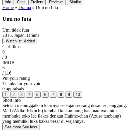
Info
Cast
Trailers
Reviews
Similar
Home
»
Drama
»
Umi no futa
Umi no futa
Umi tidak futa
2015, Japan, Drama
Watchlist
Added
Cari films
0
/ 0
IMDB
6
/ 116
Put your rating
Thanks for your vote
0 appraisals
1
2
3
4
5
6
7
8
9
10
Short info
Setelah meninggalkan karirnya sebagai seorang desainer panggung,
Mari (Akiko Kikuchi) kembali ke kampung halamannya untuk
membuka toko Ice flakes dengan Hajime-chan (Azusa tambang)
yang memiliki luka bakar besar di wajahnya.
See more
See less