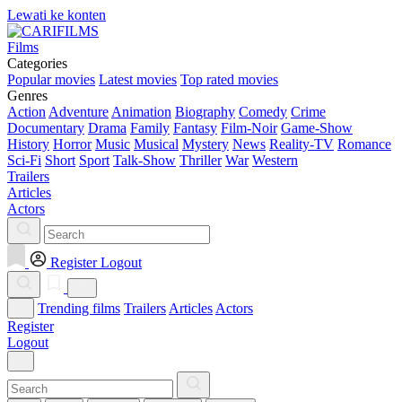
Lewati ke konten
Films
Categories
Popular movies
Latest movies
Top rated movies
Genres
Action
Adventure
Animation
Biography
Comedy
Crime
Documentary
Drama
Family
Fantasy
Film-Noir
Game-Show
History
Horror
Music
Musical
Mystery
News
Reality-TV
Romance
Sci-Fi
Short
Sport
Talk-Show
Thriller
War
Western
Trailers
Articles
Actors
Register
Logout
Trending films
Trailers
Articles
Actors
Register
Logout