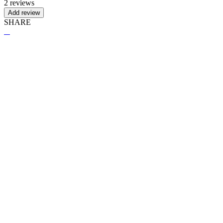
2 reviews
Add review
SHARE