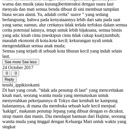
warna dan musik (atau kurang)berinteraksi dengan suara laut
menyala dan mati semua benda dibuat di sini membuat tampilan
biasa secara alami. Ya, adalah cerita" suave " yang sedang
berlangsung, bahwa pada kenyataannya lebih dari satu pada saat
yang sama; namun, alur ceritanya tidak terlalu terfokus dalam semua
cerita potensial lainnya, tetapi untuk lebih bijaksana, semua bisnis
yang ada: kisah cinta (meskipun cinta tidak cukup kuat);tumbuh;
masalah ekonomi di kota-kota kecil; kekurangan nyali untuk
mengendalikan semua anak muda;
Semua yang terjadi di sebuah kota liburan kecil yang indah selain
laut.
See more
See less
24 October 2017
0
0
Reply
tenshi_ippikiookami
Di hari yang cerah. "tidak ada penutup di laut" yang menceritakan
kisah mari, seorang wanita muda yang memutuskan untuk
menyerahkan pekerjaannya di Tokyo dan kembali ke kampung
halamannya, di mana dia membuka sebuah kafe kecil menjual
'kakigri', makanan penutup Jepang yang dibuat dengan es dicukur,
sirup manis dan manis. Dia mendapat bantuan dari Hajime, seorang
wanita muda yang tinggal dengan Keluarga Mari untuk waktu yang
singkat