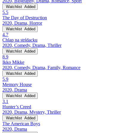
2020, Biography, Drama, Romance, Sport
Watchlist
Added
5.5
The Day of Destruction
2020, Drama, Horror
Watchlist
Added
4.7
Chlap na strídacku
2020, Comedy, Drama, Thriller
Watchlist
Added
8.9
Ikko Mikke
2020, Comedy, Drama, Family, Romance
Watchlist
Added
5.9
Memory House
2020, Drama
Watchlist
Added
3.1
Hunter’s Creed
2020, Drama, Mystery, Thriller
Watchlist
Added
The American Boys
2020, Drama