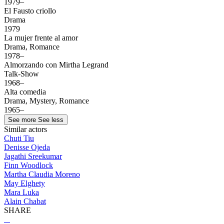
1979–
El Fausto criollo
Drama
1979
La mujer frente al amor
Drama, Romance
1978–
Almorzando con Mirtha Legrand
Talk-Show
1968–
Alta comedia
Drama, Mystery, Romance
1965–
See more
See less
Similar actors
Chuti Tiu
Denisse Ojeda
Jagathi Sreekumar
Finn Woodlock
Martha Claudia Moreno
May Elghety
Mara Luka
Alain Chabat
SHARE