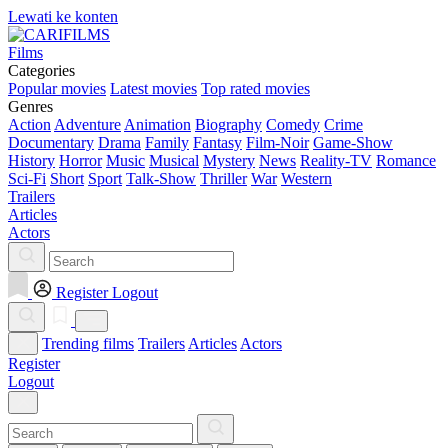
Lewati ke konten
Films
Categories
Popular movies
Latest movies
Top rated movies
Genres
Action
Adventure
Animation
Biography
Comedy
Crime
Documentary
Drama
Family
Fantasy
Film-Noir
Game-Show
History
Horror
Music
Musical
Mystery
News
Reality-TV
Romance
Sci-Fi
Short
Sport
Talk-Show
Thriller
War
Western
Trailers
Articles
Actors
Register
Logout
Trending films
Trailers
Articles
Actors
Register
Logout