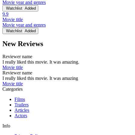
Movie year and genres
Watchlist
Added
9.9
Movie title
Movie year and genres
Watchlist
Added
New Reviews
Reviewer name
I really liked this movie. It was amazing.
Movie title
Reviewer name
I really liked this movie. It was amazing
Movie title
Categories
Films
Trailers
Articles
Actors
Info