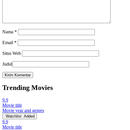
Nama
*
Email
*
Situs Web
Judul
Trending Movies
9.9
Movie title
Movie year and genres
Watchlist
Added
9.9
Movie title