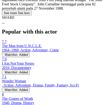
Ford Stock Company". John Carradine meninggal pada usia 82
penyebab alami pada 27 November 1988.
See more
See less
SHARE
Popular with this actor
7.7
The Man from U.N.C.L.E.
1964–1968, Action, Adventure, Crime
Watchlist
Added
7.9
I Am Not Your Negro
2016, Documentary
Watchlist
Added
7.1
Wonder Woman
, Action, Adventure, Drama, Family, Fantasy, Sci-Fi
Watchlist
Added
8
The Grapes of Wrath
1940, Drama, History