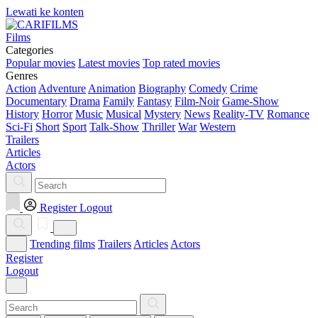
Lewati ke konten
Films
Categories
Popular movies
Latest movies
Top rated movies
Genres
Action
Adventure
Animation
Biography
Comedy
Crime
Documentary
Drama
Family
Fantasy
Film-Noir
Game-Show
History
Horror
Music
Musical
Mystery
News
Reality-TV
Romance
Sci-Fi
Short
Sport
Talk-Show
Thriller
War
Western
Trailers
Articles
Actors
Register
Logout
Trending films
Trailers
Articles
Actors
Register
Logout