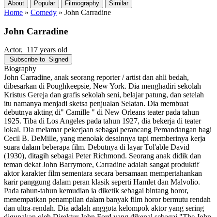
About
Popular
Filmography
Similar
Home
»
Comedy
»
John Carradine
John Carradine
Actor
, 117 years old
Subscribe to
Signed
Biography
John Carradine, anak seorang reporter / artist dan ahli bedah,
dibesarkan di Poughkeepsie, New York. Dia menghadiri sekolah
Kristus Gereja dan grafis sekolah seni, belajar patung, dan setelah
itu namanya menjadi sketsa penjualan Selatan. Dia membuat
debutnya akting di" Camille " di New Orleans teater pada tahun
1925. Tiba di Los Angeles pada tahun 1927, dia bekerja di teater
lokal. Dia melamar pekerjaan sebagai perancang Pemandangan bagi
Cecil B. DeMille, yang menolak desainnya tapi memberinya kerja
suara dalam beberapa film. Debutnya di layar Tol'able David
(1930), ditagih sebagai Peter Richmond. Seorang anak didik dan
teman dekat John Barrymore, Carradine adalah sangat produktif
aktor karakter film sementara secara bersamaan mempertahankan
karir panggung dalam peran klasik seperti Hamlet dan Malvolio.
Pada tahun-tahun kemudian ia diketik sebagai bintang horor,
menempatkan penampilan dalam banyak film horor bermutu rendah
dan ultra-rendah. Dia adalah anggota kelompok aktor yang sering
digunakan oleh Direktur John Ford yang dikenal sebagai "The John