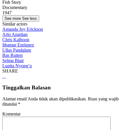
Fish Story
Documentary
1947
See more
See less
Similar actors
Amanda Joy Erickson
Arto Apartian
Chris Kalhoon
Ithamar Enriquez
Ullas Pandalam
Bas Rutten
Selma Blair
Lupita Nyong’o
SHARE
Tinggalkan Balasan
Alamat email Anda tidak akan dipublikasikan.
Ruas yang wajib
ditandai
*
Komentar