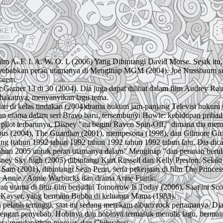
m A. F. I. A. W. O. L (2006) Yang Dibintangi David Morse. Sejak itu, 
yebabkan peran utamanya di Menginap MGM (2004). Joe Nussbaum sut
orem.
 Garner 13 di 30 (2004). Dia juga dapat dilihat dalam film Audrey Ra
 bakatnya, menyanyikan lagu tema.
ran di kelas tindakan (2004)drama hukum jam-panjang Televisi hukum un
n utama dalam seri Bravo baru, tersembunyi Howie: kehidupan pribad
pilot terbarunya, Disney "itu begitu Raven Spin-Off," dimana dia mem
lous (2004), The Guardian (2001), mempesona (1998), dan Gilmore Gir
ng (tahun 1992 tahun 1992 tahun 1992 tahun 1992 tahun lalu. Dia dic
 tahun 2005 untuk peran utamanya dalam" Menginap "dan peranan ber
sney Sky high (2005) dibintangi Kurt Russell dan Kelly Preston. Sela
m (2001), dibintangi Sean Penn, serta pekerjaan di film The Princess
l Annie / Annie Warbucks dan drama Anne Frank.
n utama di fitur film berjudul Tomorrow Is Today (2006). Saat ini Sc
n Kayser, yang bermain Bubba di keluarga Mama (1983).
 pelatih tertinggi, saat ini sedang merekam album rock pertamanya. Di
engan penyebab. Hobinya dan hobinya termasuk menulis lagu, bermain
gera mendapatkan monyet, dan Chihuahua.