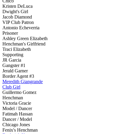
Chico
Kristen DeLuca
Dwight's Girl
Jacob Diamond
VIP Club Patron
Antonio Echeverria
Prisoner
Ashley Green Elizabeth
Henchman's Girlfriend
Traci Elizabeth
Supporting
JR Garcia
Gangster #1
Jerald Garner
Border Agent #3
Meredith Giangrande
Club Girl
Guillermo Gomez
Henchman
Victoria Gracie
Model / Dancer
Fatimah Hassan
Dancer / Model
Chicago Jones
Fenix's Henchman