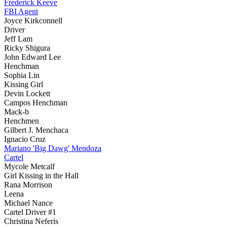
Frederick Keeve
FBI Agent
Joyce Kirkconnell
Driver
Jeff Lam
Ricky Shigura
John Edward Lee
Henchman
Sophia Lin
Kissing Girl
Devin Lockett
Campos Henchman
Mack-b
Henchmen
Gilbert J. Menchaca
Ignacio Cruz
Mariano 'Big Dawg' Mendoza
Cartel
Mycole Metcalf
Girl Kissing in the Hall
Rana Morrison
Leena
Michael Nance
Cartel Driver #1
Christina Neferis