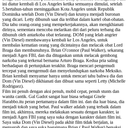
ini diatur kembali di Los Angeles ketika semuanya dimulai, setelah
5.bertahun-tahun meninggalkan Kota Angeles untuk Republik
Dominika setelah Dom (Vin Diesel) dan krunya menjadi buronan
yang dicari. Letty dibunuh saat dia terlibat dalam kartel obat-obatan.
Dia tahu orang-orang yang mempekerjakannya, akan mengkhianati
dirinya, sementara mencoba melarikan diri dari peluru terbang dia
dibunuh oleh antarkoba obat terlarang. DOM yang lelah angrier
(Vin Diesel) membawanya kembali ke Los Angeles, untuk
membalas kematian orang yang dicintainya dan melacak obat Lord
Braga dan membunuhnya. Brian O'connor (Paul Walker), sekarang
menjadi Agen FBI, dan dia ditugaskan untuk melacak gembong
narkoba yang terkenal bernama Arturo Braga. Kedua pria saling
berhadapan di pertunjukan terakhir. Braga mencari pengemudi
tercepat yang mengemudi dan menyelundupkan narkoba Meksiko.
Brian kembali menyamar hanya untuk mencari tahu bahwa dia dan
Dom (Vin Diesel) dikhianati dan dibuat sama seperti Letty (Michelle
Rodriguez).
Film ini penuh dengan aksi penuh, mobil cepat, penuh stunts dan
wanita cantik. Gal Gadot sangat luar biasa sebagai Gisele
Harabbo.itu peran pertamanya dalam film ini. dan dia luar biasa, dia
menjadi tokoh yang hebat. Paul walker adalah yang terbaik dalam
film ini, akhirnya, mereka melakukan sesuatu dengan karakter, ia
menjadi Agen FBI yang saya suka dengan karakter dalam film ini.
Saya suka Dom (Vin Diesel) pada akhir film tidak berjalan, ia
menyerah dan saya suka bagaimana Brian ( Paul Walker) bersaksi