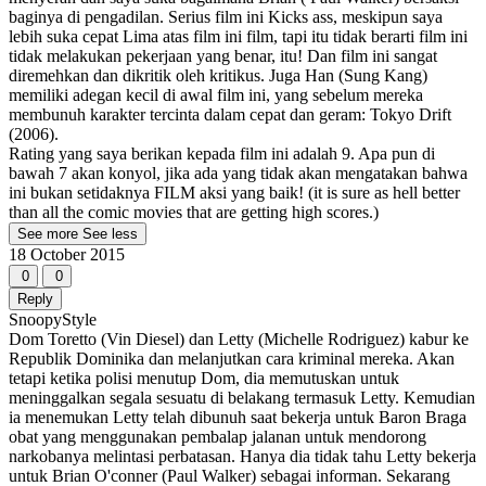
baginya di pengadilan. Serius film ini Kicks ass, meskipun saya
lebih suka cepat Lima atas film ini film, tapi itu tidak berarti film ini
tidak melakukan pekerjaan yang benar, itu! Dan film ini sangat
diremehkan dan dikritik oleh kritikus. Juga Han (Sung Kang)
memiliki adegan kecil di awal film ini, yang sebelum mereka
membunuh karakter tercinta dalam cepat dan geram: Tokyo Drift
(2006).
Rating yang saya berikan kepada film ini adalah 9. Apa pun di
bawah 7 akan konyol, jika ada yang tidak akan mengatakan bahwa
ini bukan setidaknya FILM aksi yang baik! (it is sure as hell better
than all the comic movies that are getting high scores.)
See more
See less
18 October 2015
0
0
Reply
SnoopyStyle
Dom Toretto (Vin Diesel) dan Letty (Michelle Rodriguez) kabur ke
Republik Dominika dan melanjutkan cara kriminal mereka. Akan
tetapi ketika polisi menutup Dom, dia memutuskan untuk
meninggalkan segala sesuatu di belakang termasuk Letty. Kemudian
ia menemukan Letty telah dibunuh saat bekerja untuk Baron Braga
obat yang menggunakan pembalap jalanan untuk mendorong
narkobanya melintasi perbatasan. Hanya dia tidak tahu Letty bekerja
untuk Brian O'conner (Paul Walker) sebagai informan. Sekarang