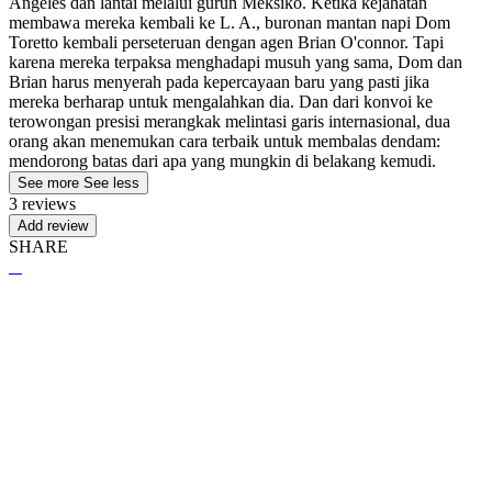
Angeles dan lantai melalui gurun Meksiko. Ketika kejahatan
membawa mereka kembali ke L. A., buronan mantan napi Dom
Toretto kembali perseteruan dengan agen Brian O'connor. Tapi
karena mereka terpaksa menghadapi musuh yang sama, Dom dan
Brian harus menyerah pada kepercayaan baru yang pasti jika
mereka berharap untuk mengalahkan dia. Dan dari konvoi ke
terowongan presisi merangkak melintasi garis internasional, dua
orang akan menemukan cara terbaik untuk membalas dendam:
mendorong batas dari apa yang mungkin di belakang kemudi.
See more
See less
3 reviews
Add review
SHARE