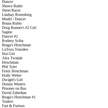
Dancer
Shawn Rader
Street Racer
Lindsay Rosenberg
Model / Dancer
Bruna Rubio
Drug Runner's #2 Girl
Sagine
Dancer #2
Rodney Sciba
Braga's Henchman
LaToya Tonodeo
Hot Girl
Alex Twidale
Henchman
Phil Tyler
Fenix Henchman
Holly Weber
Dwight's Girl
Dennis Winters
Prisoner on Bus
David Zahedian
Braga's Henchman #1
Trailers
Fast & Furious