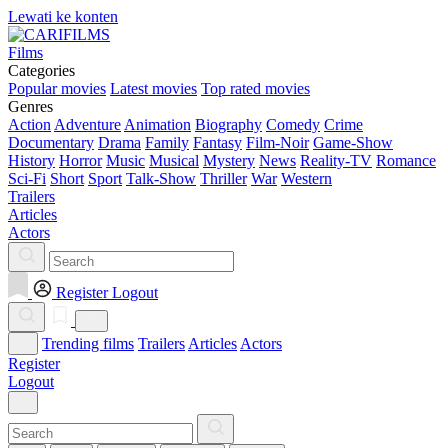
Lewati ke konten
Films
Categories
Popular movies
Latest movies
Top rated movies
Genres
Action
Adventure
Animation
Biography
Comedy
Crime
Documentary
Drama
Family
Fantasy
Film-Noir
Game-Show
History
Horror
Music
Musical
Mystery
News
Reality-TV
Romance
Sci-Fi
Short
Sport
Talk-Show
Thriller
War
Western
Trailers
Articles
Actors
Register
Logout
Trending films
Trailers
Articles
Actors
Register
Logout