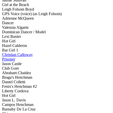
Jaimie Sullivan
Girl at the Beach
Leigh Folsom Boyd
GPS Voice (voice) (as Leigh Folsom)
Adrienne McQueen
Dancer
Valenzia Algarin
Dominican Dancer / Model
Lexi Baxter
Hot Girl
Hazel Calderon
Bar Girl 1
Christian Calloway
Prisoner
Jason Castle
Club Goer
Abraham Chaidez
Braga's Henchman
Daniel Colletti
Fenix's Henchman #2
Liberty Cordova
Hot Girl
Jason L. Davis
Campos Henchman
Barnaby De La Cruz