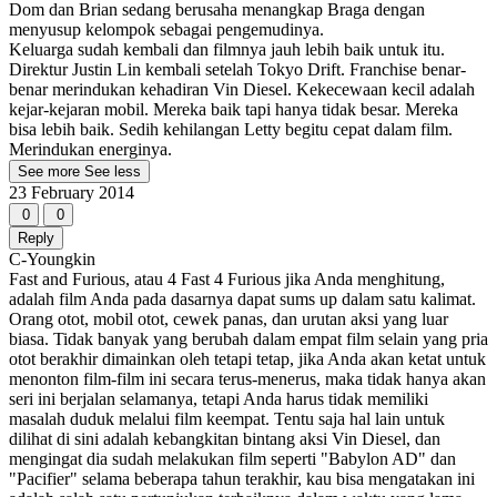
Dom dan Brian sedang berusaha menangkap Braga dengan
menyusup kelompok sebagai pengemudinya.
Keluarga sudah kembali dan filmnya jauh lebih baik untuk itu.
Direktur Justin Lin kembali setelah Tokyo Drift. Franchise benar-
benar merindukan kehadiran Vin Diesel. Kekecewaan kecil adalah
kejar-kejaran mobil. Mereka baik tapi hanya tidak besar. Mereka
bisa lebih baik. Sedih kehilangan Letty begitu cepat dalam film.
Merindukan energinya.
See more
See less
23 February 2014
0
0
Reply
C-Youngkin
Fast and Furious, atau 4 Fast 4 Furious jika Anda menghitung,
adalah film Anda pada dasarnya dapat sums up dalam satu kalimat.
Orang otot, mobil otot, cewek panas, dan urutan aksi yang luar
biasa. Tidak banyak yang berubah dalam empat film selain yang pria
otot berakhir dimainkan oleh tetapi tetap, jika Anda akan ketat untuk
menonton film-film ini secara terus-menerus, maka tidak hanya akan
seri ini berjalan selamanya, tetapi Anda harus tidak memiliki
masalah duduk melalui film keempat. Tentu saja hal lain untuk
dilihat di sini adalah kebangkitan bintang aksi Vin Diesel, dan
mengingat dia sudah melakukan film seperti "Babylon AD" dan
"Pacifier" selama beberapa tahun terakhir, kau bisa mengatakan ini