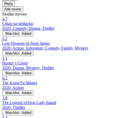
Reply
Add review
Similar movies
4.7
Chlap na strídacku
2020, Comedy, Drama, Thriller
Watchlist
Added
3.2
Lost Treasure of Jesse James
2020, Action, Adventure, Comedy, Family, Mystery
Watchlist
Added
3.1
Hunter’s Creed
2020, Drama, Mystery, Thriller
Watchlist
Added
6.2
The Kung Fu Master
2020, Action
Watchlist
Added
3.8
The Legend of Dog Lady Island
2020, Thriller
Watchlist
Added
5.4