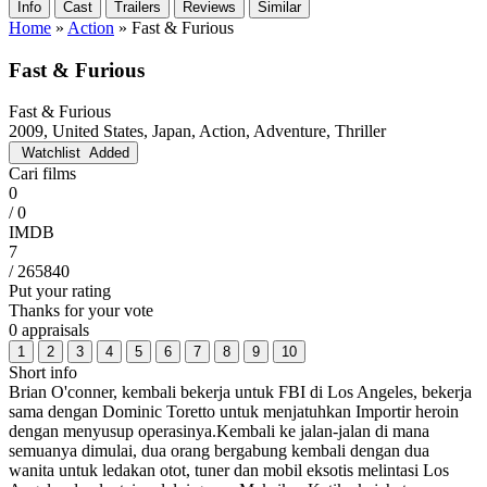
Info
Cast
Trailers
Reviews
Similar
Home
»
Action
»
Fast & Furious
Fast & Furious
Fast & Furious
2009, United States, Japan, Action, Adventure, Thriller
Watchlist
Added
Cari films
0
/ 0
IMDB
7
/ 265840
Put your rating
Thanks for your vote
0 appraisals
1
2
3
4
5
6
7
8
9
10
Short info
Brian O'conner, kembali bekerja untuk FBI di Los Angeles, bekerja
sama dengan Dominic Toretto untuk menjatuhkan Importir heroin
dengan menyusup operasinya.Kembali ke jalan-jalan di mana
semuanya dimulai, dua orang bergabung kembali dengan dua
wanita untuk ledakan otot, tuner dan mobil eksotis melintasi Los