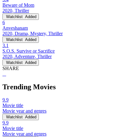
Beware of Mom
2020, Thriller
Watchlist
Added
6
Anveshanam
2020, Drama, Mystery, Thriller
Watchlist
Added
3.1
S.O.S. Survive or Sacrifice
2020, Adventure, Thriller
Watchlist
Added
SHARE
Trending Movies
9.9
Movie title
Movie year and genres
Watchlist
Added
9.9
Movie title
Movie year and genres