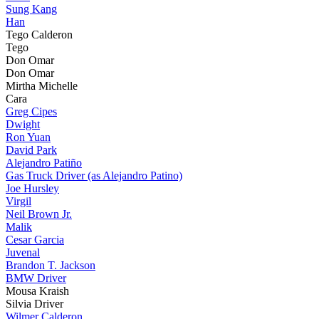
Sung Kang
Han
Tego Calderon
Tego
Don Omar
Don Omar
Mirtha Michelle
Cara
Greg Cipes
Dwight
Ron Yuan
David Park
Alejandro Patiño
Gas Truck Driver (as Alejandro Patino)
Joe Hursley
Virgil
Neil Brown Jr.
Malik
Cesar Garcia
Juvenal
Brandon T. Jackson
BMW Driver
Mousa Kraish
Silvia Driver
Wilmer Calderon