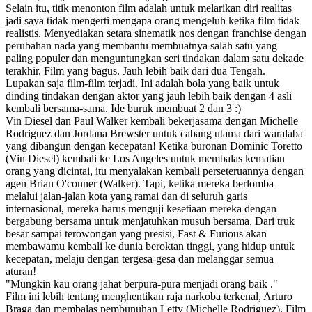
Selain itu, titik menonton film adalah untuk melarikan diri realitas
jadi saya tidak mengerti mengapa orang mengeluh ketika film tidak
realistis. Menyediakan setara sinematik nos dengan franchise dengan
perubahan nada yang membantu membuatnya salah satu yang
paling populer dan menguntungkan seri tindakan dalam satu dekade
terakhir. Film yang bagus. Jauh lebih baik dari dua Tengah.
Lupakan saja film-film terjadi. Ini adalah bola yang baik untuk
dinding tindakan dengan aktor yang jauh lebih baik dengan 4 asli
kembali bersama-sama. Ide buruk membuat 2 dan 3 :)
Vin Diesel dan Paul Walker kembali bekerjasama dengan Michelle
Rodriguez dan Jordana Brewster untuk cabang utama dari waralaba
yang dibangun dengan kecepatan! Ketika buronan Dominic Toretto
(Vin Diesel) kembali ke Los Angeles untuk membalas kematian
orang yang dicintai, itu menyalakan kembali perseteruannya dengan
agen Brian O'conner (Walker). Tapi, ketika mereka berlomba
melalui jalan-jalan kota yang ramai dan di seluruh garis
internasional, mereka harus menguji kesetiaan mereka dengan
bergabung bersama untuk menjatuhkan musuh bersama. Dari truk
besar sampai terowongan yang presisi, Fast & Furious akan
membawamu kembali ke dunia beroktan tinggi, yang hidup untuk
kecepatan, melaju dengan tergesa-gesa dan melanggar semua
aturan!
"Mungkin kau orang jahat berpura-pura menjadi orang baik ."
Film ini lebih tentang menghentikan raja narkoba terkenal, Arturo
Braga dan membalas pembunuhan Letty (Michelle Rodriguez). Film