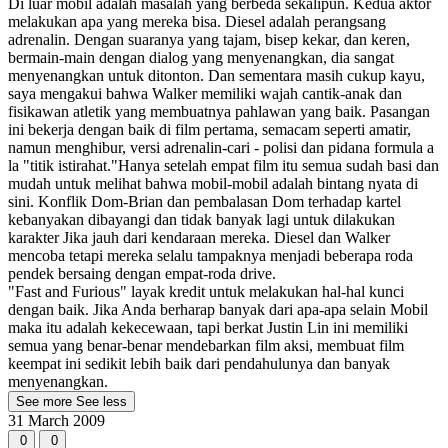
Di luar mobil adalah masalah yang berbeda sekalipun. Kedua aktor
melakukan apa yang mereka bisa. Diesel adalah perangsang
adrenalin. Dengan suaranya yang tajam, bisep kekar, dan keren,
bermain-main dengan dialog yang menyenangkan, dia sangat
menyenangkan untuk ditonton. Dan sementara masih cukup kayu,
saya mengakui bahwa Walker memiliki wajah cantik-anak dan
fisikawan atletik yang membuatnya pahlawan yang baik. Pasangan
ini bekerja dengan baik di film pertama, semacam seperti amatir,
namun menghibur, versi adrenalin-cari - polisi dan pidana formula a
la "titik istirahat."Hanya setelah empat film itu semua sudah basi dan
mudah untuk melihat bahwa mobil-mobil adalah bintang nyata di
sini. Konflik Dom-Brian dan pembalasan Dom terhadap kartel
kebanyakan dibayangi dan tidak banyak lagi untuk dilakukan
karakter Jika jauh dari kendaraan mereka. Diesel dan Walker
mencoba tetapi mereka selalu tampaknya menjadi beberapa roda
pendek bersaing dengan empat-roda drive.
"Fast and Furious" layak kredit untuk melakukan hal-hal kunci
dengan baik. Jika Anda berharap banyak dari apa-apa selain Mobil
maka itu adalah kekecewaan, tapi berkat Justin Lin ini memiliki
semua yang benar-benar mendebarkan film aksi, membuat film
keempat ini sedikit lebih baik dari pendahulunya dan banyak
menyenangkan.
See more
See less
31 March 2009
0
0