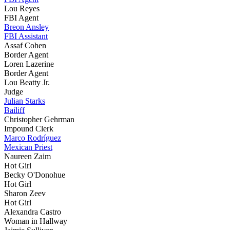
Lou Reyes
FBI Agent
Breon Ansley
FBI Assistant
Assaf Cohen
Border Agent
Loren Lazerine
Border Agent
Lou Beatty Jr.
Judge
Julian Starks
Bailiff
Christopher Gehrman
Impound Clerk
Marco Rodríguez
Mexican Priest
Naureen Zaim
Hot Girl
Becky O'Donohue
Hot Girl
Sharon Zeev
Hot Girl
Alexandra Castro
Woman in Hallway