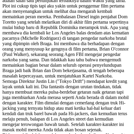
adalah salah satu pertunjukan terbaiknya dalam waktu yang lama.
Plot ini cukup tipis tapi aku yakin untuk penggemar film pertama
akan menyenangkan untuk melihat dua mengarah kembali
memainkan peran mereka. Pembalasan Diesel ingin penjahat Dom
Toretto yang setelah melarikan diri di akhir film pertama sepertinya
mulai hidup baru di Republik Dominika merampok truk. Apa yang
membawa dia kembali ke Los Angeles balas dendam atas kematian
pacarnya (Michelle Rodriguez) di tangan pengedar narkoba brutal
yang dipimpin oleh Braga. Ini membawa dia berhadapan dengan
orang yang menyusup ke gengnya di film pertama, Brian O'connor
(Paul Walker), sekarang seorang Agen FBI mengejar pengedar
narkoba yang sama. Dan tidakkah kau tahu bahwa mengemudi
memainkan bagian besar dalam seluruh operasi penyelundupan
Braga jadi baik Brian dan Dom bekerjasama, di tengah beberapa
masalah kepercayaan, untuk menjatuhkan Kartel Narkoba.
Semoga Direktur Justin Lin ("Tokyo Drift") mendapat kredit yang
layak untuk kali ini. Dia fantastis dengan urutan tindakan, tidak
hanya membuat mereka pulsa-berdebar getaran naik getaran tapi
juga membiarkan Anda merasa seperti Anda berada di dalam mobil
dengan karakter. Film dimulai dengan cemerlang dengan truk Hi-
jacking yang ternyata hidup atau mati ketika hal-hal keluar dari
kendali dan truk barel bawah pada Hi-jackers, dan kemudian terus
melaju penuh, balapan di Los Angeles street dan kemudian
mengejar terowongan bawah tanah. Setelah karakter-karakter ini
masuk mobil mereka Anda tidak akan bosan sejenak.