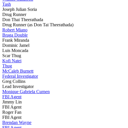
Tash
Joseph Julian Soria
Drug Runner
Don Thai Theerathada
Drug Runner (as Don Tai Theerathada)
Robert Miano
Braga Double
Frank Miranda
Dominic Jamel
Luis Moncada
Scar Thug
Kofi Natei
Thug
McCaleb Burnett
Federal Investigator
Greg Collins
Lead Investigator
Monique Gabriela Curnen
FBI Agent
Jimmy Lin
FBI Agent
Roger Fan
FBI Agent
Brendan Wayne
FBI Agent