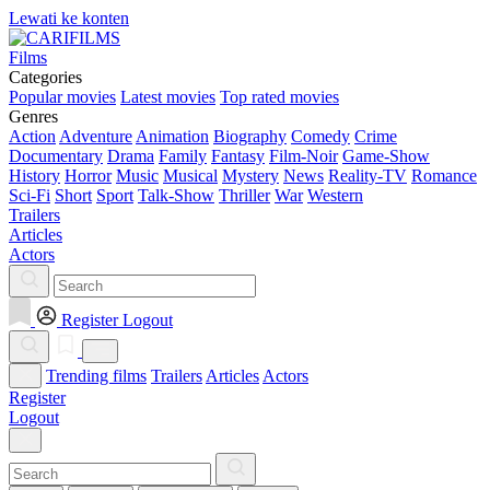
Lewati ke konten
Films
Categories
Popular movies
Latest movies
Top rated movies
Genres
Action
Adventure
Animation
Biography
Comedy
Crime
Documentary
Drama
Family
Fantasy
Film-Noir
Game-Show
History
Horror
Music
Musical
Mystery
News
Reality-TV
Romance
Sci-Fi
Short
Sport
Talk-Show
Thriller
War
Western
Trailers
Articles
Actors
Register
Logout
Trending films
Trailers
Articles
Actors
Register
Logout