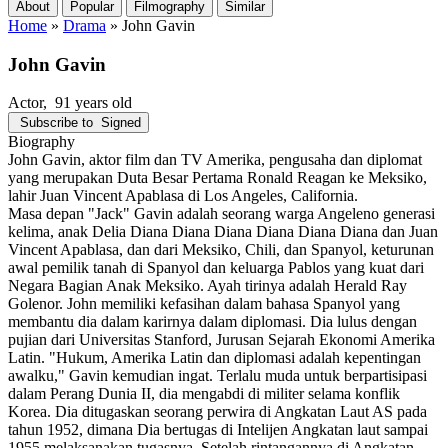
About
Popular
Filmography
Similar
Home
»
Drama
»
John Gavin
John Gavin
Actor
, 91 years old
Subscribe to
Signed
Biography
John Gavin, aktor film dan TV Amerika, pengusaha dan diplomat
yang merupakan Duta Besar Pertama Ronald Reagan ke Meksiko,
lahir Juan Vincent Apablasa di Los Angeles, California.
Masa depan "Jack" Gavin adalah seorang warga Angeleno generasi
kelima, anak Delia Diana Diana Diana Diana Diana Diana dan Juan
Vincent Apablasa, dan dari Meksiko, Chili, dan Spanyol, keturunan
awal pemilik tanah di Spanyol dan keluarga Pablos yang kuat dari
Negara Bagian Anak Meksiko. Ayah tirinya adalah Herald Ray
Golenor. John memiliki kefasihan dalam bahasa Spanyol yang
membantu dia dalam karirnya dalam diplomasi. Dia lulus dengan
pujian dari Universitas Stanford, Jurusan Sejarah Ekonomi Amerika
Latin. "Hukum, Amerika Latin dan diplomasi adalah kepentingan
awalku," Gavin kemudian ingat. Terlalu muda untuk berpartisipasi
dalam Perang Dunia II, dia mengabdi di militer selama konflik
Korea. Dia ditugaskan seorang perwira di Angkatan Laut AS pada
tahun 1952, dimana Dia bertugas di Intelijen Angkatan laut sampai
1955 melaksanakan tugasnya. Setelah rintangannya di Angkatan