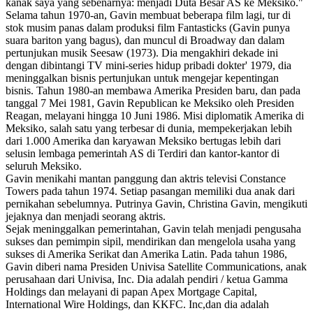
kanak saya yang sebenarnya: menjadi Duta Besar AS ke Meksiko."
Selama tahun 1970-an, Gavin membuat beberapa film lagi, tur di
stok musim panas dalam produksi film Fantasticks (Gavin punya
suara bariton yang bagus), dan muncul di Broadway dan dalam
pertunjukan musik Seesaw (1973). Dia mengakhiri dekade ini
dengan dibintangi TV mini-series hidup pribadi dokter' 1979, dia
meninggalkan bisnis pertunjukan untuk mengejar kepentingan
bisnis. Tahun 1980-an membawa Amerika Presiden baru, dan pada
tanggal 7 Mei 1981, Gavin Republican ke Meksiko oleh Presiden
Reagan, melayani hingga 10 Juni 1986. Misi diplomatik Amerika di
Meksiko, salah satu yang terbesar di dunia, mempekerjakan lebih
dari 1.000 Amerika dan karyawan Meksiko bertugas lebih dari
selusin lembaga pemerintah AS di Terdiri dan kantor-kantor di
seluruh Meksiko.
Gavin menikahi mantan panggung dan aktris televisi Constance
Towers pada tahun 1974. Setiap pasangan memiliki dua anak dari
pernikahan sebelumnya. Putrinya Gavin, Christina Gavin, mengikuti
jejaknya dan menjadi seorang aktris.
Sejak meninggalkan pemerintahan, Gavin telah menjadi pengusaha
sukses dan pemimpin sipil, mendirikan dan mengelola usaha yang
sukses di Amerika Serikat dan Amerika Latin. Pada tahun 1986,
Gavin diberi nama Presiden Univisa Satellite Communications, anak
perusahaan dari Univisa, Inc. Dia adalah pendiri / ketua Gamma
Holdings dan melayani di papan Apex Mortgage Capital,
International Wire Holdings, dan KKFC. Inc,dan dia adalah