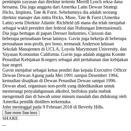
pemimpin yayasan dan direktur tertentu Merrill Lynch reksa dana
bersama. Dia juga anggota dari Amerika Latin Dewan Strategi
Hicks, Inspirasi, Tate & Furst. Sebelumnya dia adalah seorang
direktur manajer dan mitra Hicks, Muse, Tate & Furst (Amerika
Latin) serta Direktur Atlantic Richfield (di mana dia telah menjabat
sebagai wakil presiden dari federal dan Hubungan Internasional).
Dia juga bertugas di papan Dresser Industries, Claxson dan
beberapa perusahaan besar lainnya. Gavin juga bekerja di beberapa
perusahaan non-profit, pro bono, termasuk Anderson lulusan
Sekolah Manajemen di UCLA, Loyola Marymount University, dan
Yayasan Komunitas California. Gavin juga adalah anggota Komite
Penasihat Kebijakan Kongres sebagai ahli pertahanan dan kebijakan
luar negeri.
Gavin menjabat sebagai ketua pendiri dan kepala Executive Officer
Dewan Dewan Agung pada Mei 1991 sampai Desember 1994,
kemudian disajikan di Dewan Penasihat Dewan sampai 1996.
Dewan abad, organisasi non-profit yang didedikasikan untuk
memerangi penyalahgunaan alkohol, berfokus pada mabuk
mengemudi dan di bawah umur minum masalah dan didukung oleh
Amerika pemilik distillers terkemuka.
John meninggal pada 9 Februari 2018 di Beverly Hills.
See more
See less
SHARE