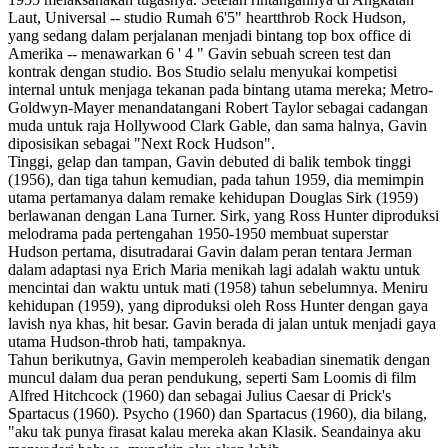
Laut, Universal -- studio Rumah 6'5" heartthrob Rock Hudson,
yang sedang dalam perjalanan menjadi bintang top box office di
Amerika -- menawarkan 6 ' 4 " Gavin sebuah screen test dan
kontrak dengan studio. Bos Studio selalu menyukai kompetisi
internal untuk menjaga tekanan pada bintang utama mereka; Metro-
Goldwyn-Mayer menandatangani Robert Taylor sebagai cadangan
muda untuk raja Hollywood Clark Gable, dan sama halnya, Gavin
diposisikan sebagai "Next Rock Hudson".
Tinggi, gelap dan tampan, Gavin debuted di balik tembok tinggi
(1956), dan tiga tahun kemudian, pada tahun 1959, dia memimpin
utama pertamanya dalam remake kehidupan Douglas Sirk (1959)
berlawanan dengan Lana Turner. Sirk, yang Ross Hunter diproduksi
melodrama pada pertengahan 1950-1950 membuat superstar
Hudson pertama, disutradarai Gavin dalam peran tentara Jerman
dalam adaptasi nya Erich Maria menikah lagi adalah waktu untuk
mencintai dan waktu untuk mati (1958) tahun sebelumnya. Meniru
kehidupan (1959), yang diproduksi oleh Ross Hunter dengan gaya
lavish nya khas, hit besar. Gavin berada di jalan untuk menjadi gaya
utama Hudson-throb hati, tampaknya.
Tahun berikutnya, Gavin memperoleh keabadian sinematik dengan
muncul dalam dua peran pendukung, seperti Sam Loomis di film
Alfred Hitchcock (1960) dan sebagai Julius Caesar di Prick's
Spartacus (1960). Psycho (1960) dan Spartacus (1960), dia bilang,
"aku tak punya firasat kalau mereka akan Klasik. Seandainya aku