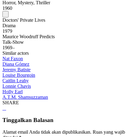
Horror, Mystery, Thriller
1960
Doctors' Private Lives
Drama
1979
Maurice Woodruff Predicts
Talk-Show
1969–
Similar actors
Nat Faxon
Diana Gómez
Jeremy Batiste
Louise Bourgoin
Caitlin Leahy
Lonnie Chavis
Holly Earl
A.T.M. Shamsuzzaman
SHARE
Tinggalkan Balasan
Alamat email Anda tidak akan dipublikasikan.
Ruas yang wajib