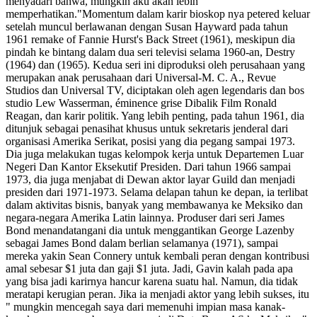
menyadari bahwa, mungkin aku akan lebih
memperhatikan."Momentum dalam karir bioskop nya petered keluar
setelah muncul berlawanan dengan Susan Hayward pada tahun
1961 remake of Fannie Hurst's Back Street (1961), meskipun dia
pindah ke bintang dalam dua seri televisi selama 1960-an, Destry
(1964) dan (1965). Kedua seri ini diproduksi oleh perusahaan yang
merupakan anak perusahaan dari Universal-M. C. A., Revue
Studios dan Universal TV, diciptakan oleh agen legendaris dan bos
studio Lew Wasserman, éminence grise Dibalik Film Ronald
Reagan, dan karir politik. Yang lebih penting, pada tahun 1961, dia
ditunjuk sebagai penasihat khusus untuk sekretaris jenderal dari
organisasi Amerika Serikat, posisi yang dia pegang sampai 1973.
Dia juga melakukan tugas kelompok kerja untuk Departemen Luar
Negeri Dan Kantor Eksekutif Presiden. Dari tahun 1966 sampai
1973, dia juga menjabat di Dewan aktor layar Guild dan menjadi
presiden dari 1971-1973. Selama delapan tahun ke depan, ia terlibat
dalam aktivitas bisnis, banyak yang membawanya ke Meksiko dan
negara-negara Amerika Latin lainnya. Produser dari seri James
Bond menandatangani dia untuk menggantikan George Lazenby
sebagai James Bond dalam berlian selamanya (1971), sampai
mereka yakin Sean Connery untuk kembali peran dengan kontribusi
amal sebesar $1 juta dan gaji $1 juta. Jadi, Gavin kalah pada apa
yang bisa jadi karirnya hancur karena suatu hal. Namun, dia tidak
meratapi kerugian peran. Jika ia menjadi aktor yang lebih sukses, itu
" mungkin mencegah saya dari memenuhi impian masa kanak-